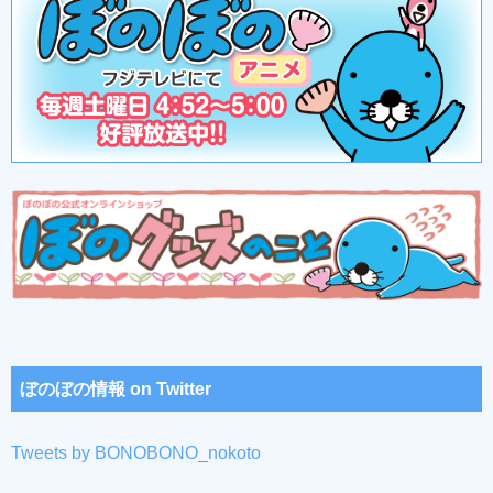
ぼのぼの情報 on Twitter
Tweets by BONOBONO_nokoto