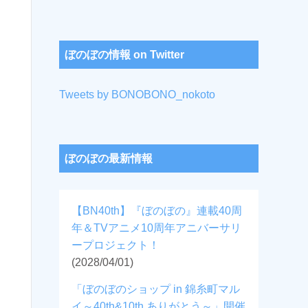
ぼのぼの情報 on Twitter
Tweets by BONOBONO_nokoto
ぼのぼの最新情報
【BN40th】『ぼのぼの』連載40周
年＆TVアニメ10周年アニバーサリ
ープロジェクト！
(2028/04/01)
「ぼのぼのショップ in 錦糸町マル
イ～40th&10th ありがとう～」開催