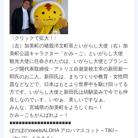
〈クリックで拡大！〉
（左）加美町の猪股洋文町長といがらし大使（右）加
美町公認キャラクター「かみ～ご」といがらし大使
観光大使に任命されたのは、いがらし大使とプランニ
ング開代表取締役・アトリエ自遊楽校主宰の新田新一
郎氏のお二人。新田氏は、まちづくりや教育・女性問
題などなどで、日本はもとより世界中を駆け回ってる
方です。いがらし大使と新田氏は幼馴染みで今でも仲
良しなのでぃす。いやぁ、美しいですなぁ。
みんな、宮城県の加美町をよろしくね～！
かみ～ごもがんばれよ～！
■■■■■■■■■■■■■■■■■■■■
ぼのぼのmeetsALOHA アロハマスコット～TIKI～