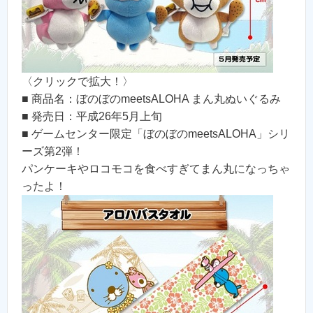
〈クリックで拡大！〉
■ 商品名：ぼのぼのmeetsALOHA まん丸ぬいぐるみ
■ 発売日：平成26年5月上旬
■ ゲームセンター限定「ぼのぼのmeetsALOHA」シリ
ーズ第2弾！
パンケーキやロコモコを食べすぎてまん丸になっちゃ
ったよ！