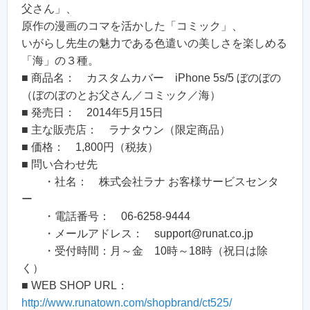
父さん」、
原作の漫画のコマを活かした「コミック」、
いがらし先生の魅力である色遣いの美しさを楽しめる
「海」の３種。
■ 商品名： カスタムカバー iPhone 5s/5 ぼのぼの
（ぼのぼのとお父さん／コミック／海）
■ 発売日： 2014年5月15日
■ 主な販売店： ラナタウン（限定商品）
■ 価格： 1,800円（税抜）
■ 問い合わせ先
・社名： 株式会社ラナ お客様サービスセンタ
ー
・電話番号： 06-6258-9444
・メールアドレス： support@runat.co.jp
・受付時間：月～金 10時～18時（祝日は除
く）
■ WEB SHOP URL：
http://www.runatown.com/shopbrand/ct525/