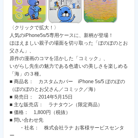
〈クリックで拡大！〉
人気のiPhone5s/5専用ケースに、新柄が登場！
ほほえましい親子の場面を切り取った「ぼのぼのとお
父さん」、
原作の漫画のコマを活かした「コミック」、
いがらし先生の魅力である色遣いの美しさを楽しめる
「海」の３種。
■ 商品名： カスタムカバー iPhone 5s/5 ぼのぼの
（ぼのぼのとお父さん／コミック／海）
■ 発売日： 2014年5月15日
■ 主な販売店： ラナタウン（限定商品）
■ 価格： 1,800円（税抜）
■ 問い合わせ先
・社名： 株式会社ラナ お客様サービスセンタ
ー