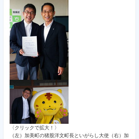
〈クリックで拡大！〉
（左）加美町の猪股洋文町長といがらし大使（右）加