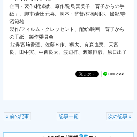
企画・製作/相澤徹、原作/副島喜美子「育子からの手
紙」、脚本/岩田元喜、脚本・監督/村橋明郎、撮影/寺
沼範雄
製作/フィルム・クレッセント、配給/映画「育子から
の手紙」製作委員会
出演/宮﨑香蓮、佐藤Ｂ作、颯太、有森也実、天宮
良、田中実、中西良太、渡辺梓、渡瀬恒彦、原日出子
« 前の記事
記事一覧
次の記事 »