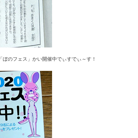
「ぼのフェス」かい開催中でぃすでぃ～す！