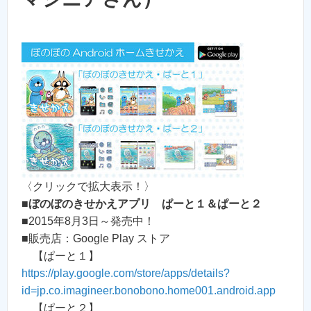
〈クリックで拡大表示！〉
■
ぼのぼのきせかえアプリ ぱーと１＆ぱーと２
■2015年8月3日～発売中！
■販売店：Google Play ストア
【ぱーと１】
https://play.google.com/store/apps/details?
id=jp.co.imagineer.bonobono.home001.android.app
【ぱーと２】