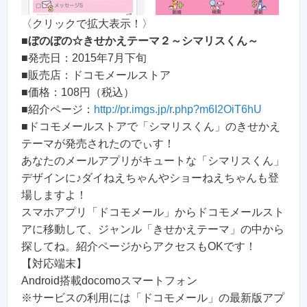
〈クリックで拡大表示！〉
■
ぼのぼの☆きせかえテーマ２～シマリスくん～
■発売日：2015年7月下旬
■販売店：ドコモメールストア
■価格：108円（税込）
■紹介ページ：
http://pr.imgs.jp/r.php?m6I2OiT6hU
■ドコモメールストアで「シマリスくん」のきせかえ
テーマが発売されたのでぃす！
あなたのメールアプリがキュートな「シマリスくん」
デザインに♪ダイねえちゃんやショーねえちゃんも登
場しますよ！
スマホアプリ「ドコモメール」からドコモメールスト
アに移動して、ジャンル「きせかえテーマ」の中から
探してね。紹介ページからアクセスもOKです！
【対応端末】
Android搭載docomoスマートフォン
※サービスの利用には「ドコモメール」の最新版アプ