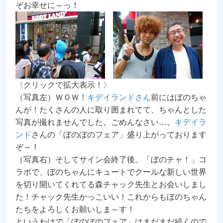
ぞお幸せに～っ！
〈クリックで拡大表示！〉
（写真左）ＷＯＷ！
キデイランドさん
前にはぼのちゃ
んが！たくさんの人に取り囲まれてて、ちゃんとした
写真が撮れませんでした。ごめんなさい…。
キデイラ
ンド
さんの「ぼのぼのフェア」盛り上がっております
ぞ～！
（写真右）そしてサイン会終了後、「ぼのチャ！」コ
ラボで、ぼのちゃんにキュートでクールな新しい世界
を切り開いてくれてる森チャック先生とお会いしまし
た！チャック先生かっこいい！これからもぼのちゃん
たちをよろしくお願いしま～す！
というわけで「ぼのぼのフェア」はまだまだ続くので