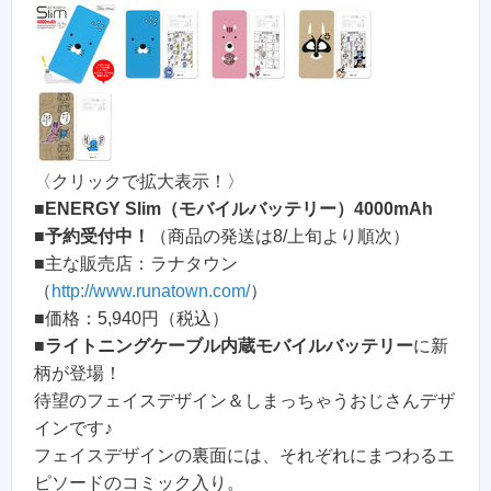
〈クリックで拡大表示！〉
■
ENERGY Slim（モバイルバッテリー）4000mAh
■
予約受付中！
（商品の発送は8/上旬より順次）
■主な販売店：ラナタウン
（
http://www.runatown.com/
）
■価格：5,940円（税込）
■
ライトニングケーブル内蔵モバイルバッテリー
に新
柄が登場！
待望のフェイスデザイン＆しまっちゃうおじさんデザ
インです♪
フェイスデザインの裏面には、それぞれにまつわるエ
ピソードのコミック入り。