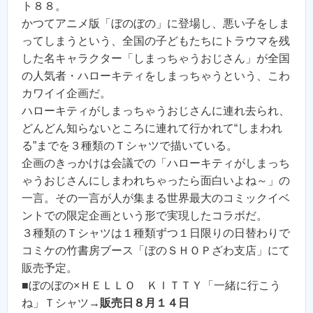
ト８８。
かつてアニメ版「ぼのぼの」に登場し、悪い子をしま
ってしまうという、全国の子どもたちにトラウマを残
した名キャラクター「しまっちゃうおじさん」が全国
の人気者・ハローキティをしまっちゃうという、こわ
カワイイ企画だ。
ハローキティがしまっちゃうおじさんに連れ去られ、
どんどん知らないところに連れて行かれて“しまわれ
る”までを３種類のＴシャツで描いている。
企画のきっかけは会議での「ハローキティがしまっち
ゃうおじさんにしまわれちゃったら面白いよね～」の
一言。その一言が人が集まる世界最大のコミックイベ
ントでの限定企画という形で実現したコラボだ。
３種類のＴシャツは１種類ずつ１日限りの日替わりで
コミケの竹書房ブース「ぼのＳＨＯＰざわ支店」にて
販売予定。
■ぼのぼの×ＨＥＬＬＯ ＫＩＴＴＹ「一緒に行こう
ね」Ｔシャツ→
販売日８月１４日