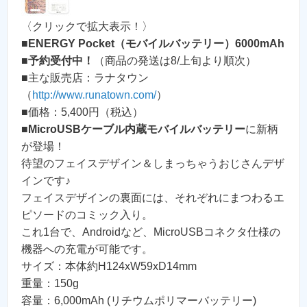
〈クリックで拡大表示！〉
■
ENERGY Pocket（モバイルバッテリー）6000mAh
■
予約受付中！
（商品の発送は8/上旬より順次）
■主な販売店：ラナタウン
（
http://www.runatown.com/
）
■価格：5,400円（税込）
■
MicroUSBケーブル内蔵モバイルバッテリー
に新柄
が登場！
待望のフェイスデザイン＆しまっちゃうおじさんデザ
インです♪
フェイスデザインの裏面には、それぞれにまつわるエ
ピソードのコミック入り。
これ1台で、Androidなど、MicroUSBコネクタ仕様の
機器への充電が可能です。
サイズ：本体約H124xW59xD14mm
重量：150g
容量：6,000mAh (リチウムポリマーバッテリー)