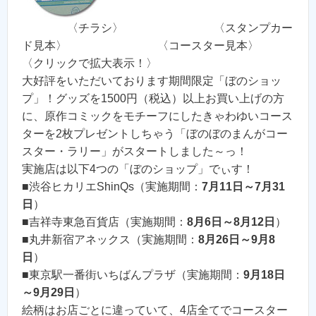
〈チラシ〉 〈スタンプカー
ド見本〉 〈コースター見本〉
〈クリックで拡大表示！〉
大好評をいただいております期間限定「ぼのショッ
プ」！グッズを1500円（税込）以上お買い上げの方
に、原作コミックをモチーフにしたきゃわゆいコース
ターを2枚プレゼントしちゃう「ぼのぼのまんがコー
スター・ラリー」がスタートしました～っ！
実施店は以下4つの「ぼのショップ」でぃす！
■渋谷ヒカリエShinQs（実施期間：
7月11日～7月31
日
）
■吉祥寺東急百貨店（実施期間：
8月6日～8月12日
）
■丸井新宿アネックス（実施期間：
8月26日～9月8
日
）
■東京駅一番街いちばんプラザ（実施期間：
9月18日
～9月29日
）
絵柄はお店ごとに違っていて、4店全てでコースター