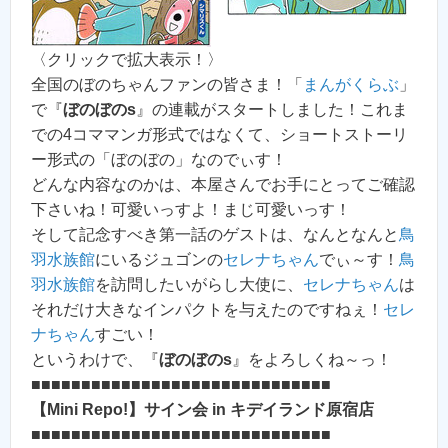
〈クリックで拡大表示！〉
全国のぼのちゃんファンの皆さま！「
まんがくらぶ
」
で『
ぼのぼのs
』の連載がスタートしました！これま
での4コママンガ形式ではなくて、ショートストーリ
ー形式の「ぼのぼの」なのでぃす！
どんな内容なのかは、本屋さんでお手にとってご確認
下さいね！可愛いっすよ！まじ可愛いっす！
そして記念すべき第一話のゲストは、なんとなんと
鳥
羽水族館
にいるジュゴンの
セレナちゃん
でぃ～す！
鳥
羽水族館
を訪問したいがらし大使に、
セレナちゃん
は
それだけ大きなインパクトを与えたのですねぇ！
セレ
ナちゃん
すごい！
というわけで、『
ぼのぼのs
』をよろしくね～っ！
■■■■■■■■■■■■■■■■■■■■■■■■■■■■■■
【Mini Repo!】サイン会 in キデイランド原宿店
■■■■■■■■■■■■■■■■■■■■■■■■■■■■■■