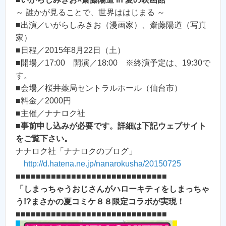
～ 誰かが見ることで、世界ははじまる ～
■出演／いがらしみきお（漫画家）、齋藤陽道（写真
家）
■日程／2015年8月22日（土）
■開場／17:00 開演／18:00 ※終演予定は、19:30で
す。
■会場／桜井薬局セントラルホール（仙台市）
■料金／2000円
■主催／ナナロク社
■
事前申し込みが必要です。詳細は下記ウェブサイト
をご覧下さい。
ナナロク社「ナナロクのブログ」
http://d.hatena.ne.jp/nanarokusha/20150725
■■■■■■■■■■■■■■■■■■■■■■■■■■■■■■
「しまっちゃうおじさんがハローキティをしまっちゃ
う!?まさかの夏コミケ８８限定コラボが実現！
■■■■■■■■■■■■■■■■■■■■■■■■■■■■■■