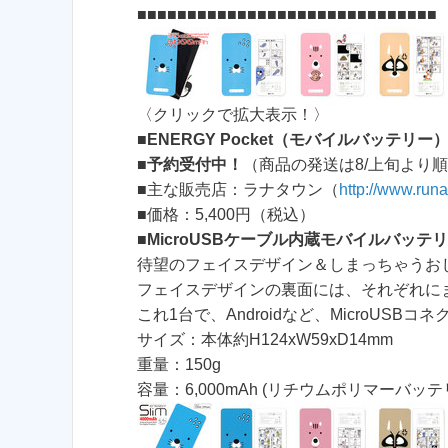
■■■■■■■■■■■■■■■■■■■■■■■■■■■■■■
〈クリックで拡大表示！〉
■
ENERGY Pocket（モバイルバッテリー）
■
予約受付中！
（商品の発送は8/上旬より
■主な販売店：ラナタウン（
http://www.run
■価格：5,400円（税込）
■
MicroUSBケーブル内蔵モバイルバッテ
待望のフェイスデザイン＆しまっちゃうお
フェイスデザインの裏面には、それぞれに
これ1台で、Androidなど、MicroUS
サイズ：本体約H124xW59xD14mm
重量：150g
容量：6,000mAh (リチウムポリマーバッテ