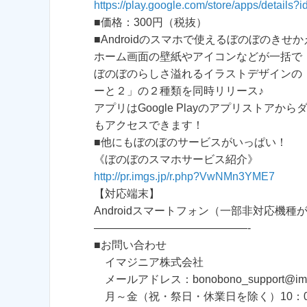
https://play.google.com/store/apps/details
■価格：300円（税抜）
■Androidのスマホで使えるぼのぼのきせ
ホーム画面の壁紙やアイコンなどが一括で
ぼのぼのらしさ溢れるイラストデザインの
ーと２」の２種類を同時リリース♪
アプリはGoogle Playのアプリスト
もアクセスできます！
■他にもぼのぼのサービスがいっぱい！
《ぼのぼのスマホサービス紹介》
http://pr.imgs.jp/r.php?VwNMn3YME7
【対応端末】
Androidスマートフォン（一部非対応機種
——————————————-
■お問い合わせ
イマジニア株式会社
メールアドレス：bonobono_support@imagi
月～金（祝・祭日・休業日を除く）10：00～