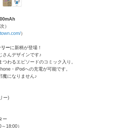
00mAh
順次）
atown.com/
）
テリー
に新柄が登場！
じさんデザインです♪
まつわるエピソードのコミック入り。
one・iPodへの充電が可能です。
邪魔になりません♪
リー)
ター
～18:00）