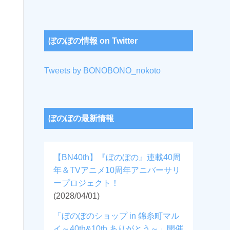
ぼのぼの情報 on Twitter
Tweets by BONOBONO_nokoto
ぼのぼの最新情報
【BN40th】『ぼのぼの』連載40周
年＆TVアニメ10周年アニバーサリ
ープロジェクト！
(2028/04/01)
「ぼのぼのショップ in 錦糸町マル
イ～40th&10th ありがとう～」開催