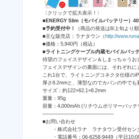
〈クリックで拡大表示！〉
■
ENERGY Slim（モバイルバッテリー）40
■
予約受付中！
（商品の発送は8/上旬より
■主な販売店：ラナタウン（
http://www.run
■価格：5,940円（税込）
■
ライトニングケーブル内蔵モバイルバッ
待望のフェイスデザイン＆しまっちゃうお
フェイスデザインの裏面には、それぞれに
これ1台で、ライトニングコネクタ仕様のiPh
厚さ8.2mmと、薄型なのでカバンの中でも
サイズ：約122×62.1×8.2mm
重量：95g
容量：4,000mAh (リチウムポリマーバッテ
——————————————-
■お問い合わせ
・株式会社ラナ ラナタウン受付セン
・電話番号：06-6258-9449（平日10:00