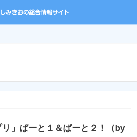
リ」ぱーと１＆ぱーと２！（by