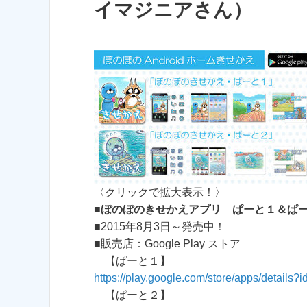
イマジニアさん）
〈クリックで拡大表示！〉
■
ぼのぼのきせかえアプリ ぱーと１＆ぱ
■2015年8月3日～発売中！
■販売店：Google Play ストア
【ぱーと１】
https://play.google.com/store/apps/details
【ぱーと２】