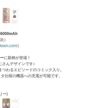
6000mAh
順次）
atown.com/
）
リー
に新柄が登場！
じさんデザインです♪
まつわるエピソードのコミック入り。
Bコネクタ仕様の機器への充電が可能です。
リー)