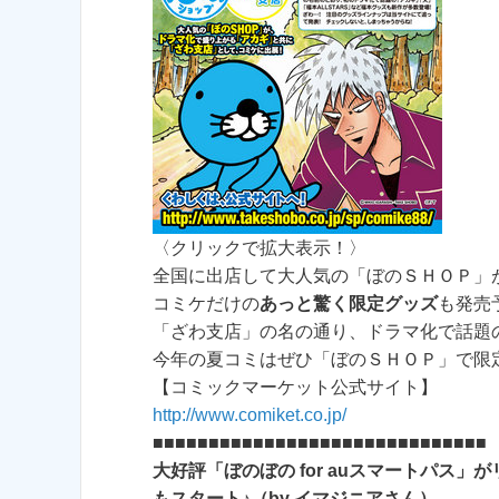
〈クリックで拡大表示！〉
全国に出店して大人気の「ぼのＳＨＯＰ」
コミケだけの
あっと驚く限定グッズ
も発売
「ざわ支店」の名の通り、ドラマ化で話題
今年の夏コミはぜひ「ぼのＳＨＯＰ」で限
【コミックマーケット公式サイト】
http://www.comiket.co.jp/
■■■■■■■■■■■■■■■■■■■■■■■■■■■■■■
大好評「ぼのぼの for auスマートパス
もスタート♪（by イマジニアさん）