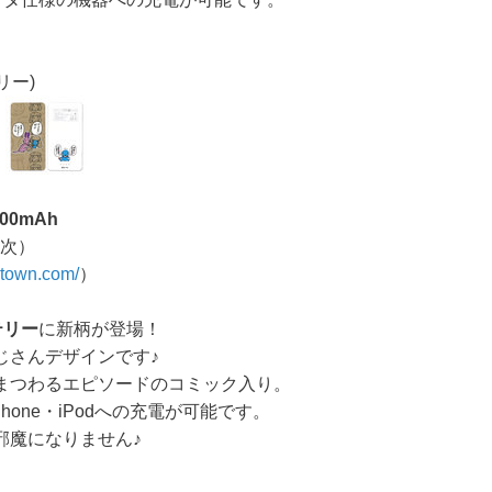
リー)
00mAh
順次）
atown.com/
）
テリー
に新柄が登場！
じさんデザインです♪
まつわるエピソードのコミック入り。
one・iPodへの充電が可能です。
邪魔になりません♪