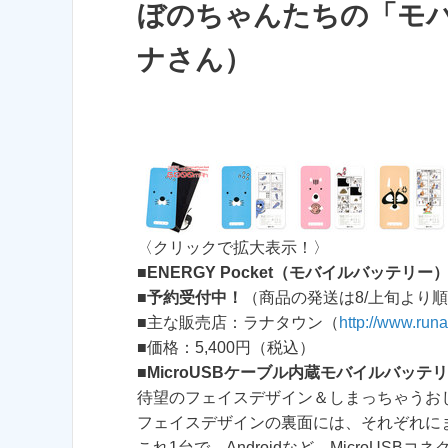
ぼのちゃんたちの「モバ
ナさん）
〈クリックで拡大表示！〉
■
ENERGY Pocket（モバイルバッテリー）
■
予約受付中！
（商品の発送は8/上旬より
■主な販売店：ラナタウン（
http://www.run
■価格：5,400円（税込）
■
MicroUSBケーブル内蔵モバイルバッテ
待望のフェイスデザイン＆しまっちゃうお
フェイスデザインの裏面には、それぞれに
これ1台で、Androidなど、MicroUS