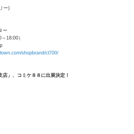
リー)
ター
～18:00）
p
atown.com/shopbrand/ct700/
支店」、コミケ８８に出展決定！