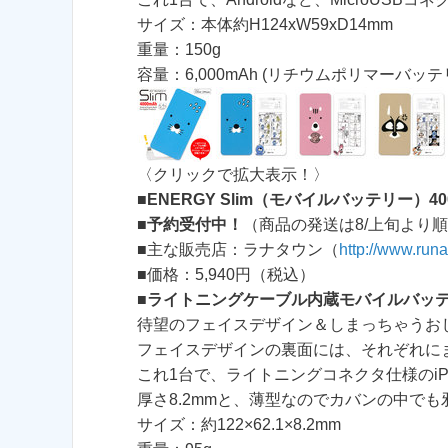
サイズ：本体約H124xW59xD14mm
重量：150g
容量：6,000mAh (リチウムポリマーバッテ
〈クリックで拡大表示！〉
■
ENERGY Slim（モバイルバッテリー）40
■
予約受付中！
（商品の発送は8/上旬より
■主な販売店：ラナタウン（
http://www.run
■価格：5,940円（税込）
■
ライトニングケーブル内蔵モバイルバッ
待望のフェイスデザイン＆しまっちゃうお
フェイスデザインの裏面には、それぞれに
これ1台で、ライトニングコネクタ仕様のiPh
厚さ8.2mmと、薄型なのでカバンの中でも
サイズ：約122×62.1×8.2mm