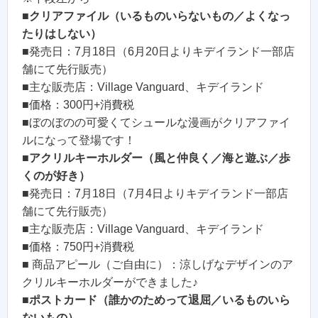
■
クリアファイル（いるものいらないもの／よくなっ
たりはしない）
■発売日：7月18日（6月20日よりキデイランド一部店
舗にて先行販売）
■主な販売店：Village Vanguard、キデイランド
■価格：300円+消費税
■ぼのぼのの可愛くてシュールな漫画がクリアファイ
ルになって登場です！
■
アクリルキーホルダー（風と仲良く／海と遊ぶ／歩
くのが好き）
■発売日：7月18日（7月4日よりキデイランド一部店
舗にて先行販売）
■主な販売店：Village Vanguard、キデイランド
■価格：750円+消費税
■ 商品アピール（ご自由に）：涼しげなデザインのア
クリルキーホルダーができました♪
■
ポストカード（誰かのためって退屈／いるものいら
ないもの）