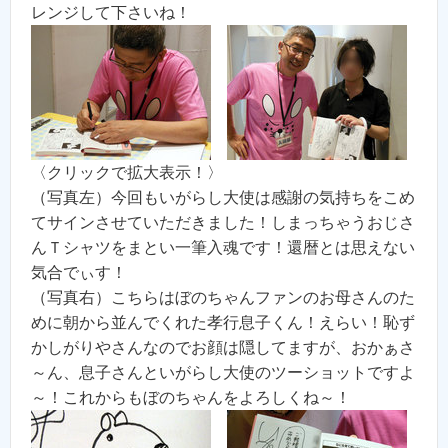
レンジして下さいね！
〈クリックで拡大表示！〉
（写真左）今回もいがらし大使は感謝の気持ちをこめ
てサインさせていただきました！しまっちゃうおじさ
んＴシャツをまとい一筆入魂です！還暦とは思えない
気合でぃす！
（写真右）こちらはぼのちゃんファンのお母さんのた
めに朝から並んでくれた孝行息子くん！えらい！恥ず
かしがりやさんなのでお顔は隠してますが、おかぁさ
～ん、息子さんといがらし大使のツーショットですよ
～！これからもぼのちゃんをよろしくね～！