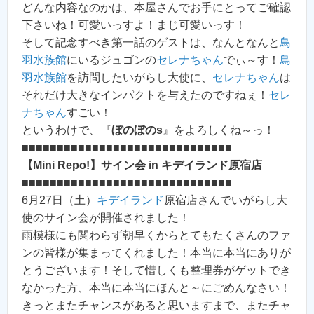
どんな内容なのかは、本屋さんでお手にとってご確認
下さいね！可愛いっすよ！まじ可愛いっす！
そして記念すべき第一話のゲストは、なんとなんと
鳥
羽水族館
にいるジュゴンの
セレナちゃん
でぃ～す！
鳥
羽水族館
を訪問したいがらし大使に、
セレナちゃん
は
それだけ大きなインパクトを与えたのですねぇ！
セレ
ナちゃん
すごい！
というわけで、『
ぼのぼのs
』をよろしくね～っ！
■■■■■■■■■■■■■■■■■■■■■■■■■■■■■■
【Mini Repo!】サイン会 in キデイランド原宿店
■■■■■■■■■■■■■■■■■■■■■■■■■■■■■■
6月27日（土）
キデイランド
原宿店さんでいがらし大
使のサイン会が開催されました！
雨模様にも関わらず朝早くからとてもたくさんのファ
ンの皆様が集まってくれました！本当に本当にありが
とうございます！そして惜しくも整理券がゲットでき
なかった方、本当に本当にほんと～にごめんなさい！
きっとまたチャンスがあると思いますまで、またチャ