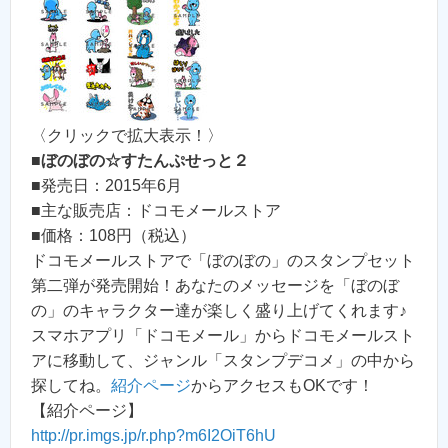
〈クリックで拡大表示！〉
■
ぼのぼの☆すたんぷせっと２
■発売日：2015年6月
■主な販売店：ドコモメールストア
■価格：108円（税込）
ドコモメールストアで「ぼのぼの」のスタンプセット
第二弾が発売開始！あなたのメッセージを「ぼのぼ
の」のキャラクター達が楽しく盛り上げてくれます♪
スマホアプリ「ドコモメール」からドコモメールスト
アに移動して、ジャンル「スタンプデコメ」の中から
探してね。
紹介ページ
からアクセスもOKです！
【紹介ページ】
http://pr.imgs.jp/r.php?m6I2OiT6hU