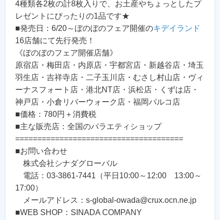
4種類各2枚の計8枚入りで、お土産やちょっとしたプ
レゼントにぴったりの1品です★
■発売日：6/20～ぼのぼのフェア開催の
キデイランド
16店舗にて先行発売！
《ぼのぼのフェア開催店舗》
原宿店・梅田店・内原店・宇都宮店・新越谷店・埼玉
羽生店・吉祥寺店・二子玉川店・むさし村山店・ヴィ
ーナスフォート店・港北NT店・浜松店・くずは店・
神戸店・小倉リバーウォーク店・福岡パルコ店
■価格：780円＋消費税
■主な販売店：全国のバラエティショップ
======================================
■お問い合わせ
株式会社シナダグローバル
電話：03-3861-7441（平日10:00～12:00 13:00～
17:00）
メールアドレス：s-global-owada@crux.ocn.ne.jp
■WEB SHOP：SINADA COMPANY