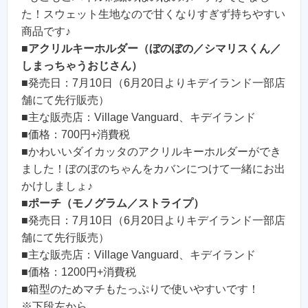
た！スウェット生地なので甘くなりすぎず持ちやすい
商品です♪
■
アクリルキーホルダー（ぼのぼの／シマリスくん／
しまっちゃうおじさん）
■発売日：7月10日（6月20日よりキデイランド一部店
舗にて先行販売）
■主な販売店：Village Vanguard、キデイランド
■価格：700円+消費税
■かわいいダイカッタのアクリルキーホルダーができ
ました！ぼのぼのちゃんをカバンにつけて一緒にお出
かけしましょ♪
■
ポーチ（モノグラム／ストライプ）
■発売日：7月10日（6月20日よりキデイランド一部店
舗にて先行販売）
■主な販売店：Village Vanguard、キデイランド
■価格：1200円+消費税
■箱型のためマチもたっぷりで使いやすいです！
※下段左から