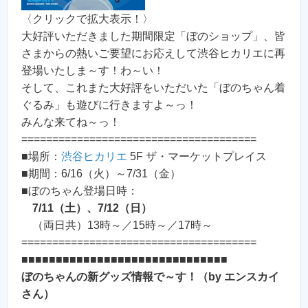
〈クリックで拡大表示！〉
大好評いただきました期間限定「ぼのショップ」、皆
さまからの熱いご要望にお応えして渋谷ヒカリエに再
登場いたしま～す！わ～い！
そして、これまた大好評をいただいた「ぼのちゃん着
ぐるみ」も遊びに行きますよ～っ！
みんな来てね～っ！
======================================
■場所：
渋谷ヒカリエ
5F ザ・マーケットプレイス
■期間：6/16（火）～7/31（金）
■ぼのちゃん登場日時：
7/11（土）、7/12（日）
（両日共）13時～／15時～／17時～
======================================
■■■■■■■■■■■■■■■■■■■■■■■■■■■■■■
ぼのちゃんの新グッズ情報で～す！（by エンスカイ
さん）