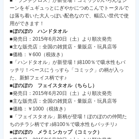
■「ランチクロス」が新登場！コミックのいろんなシ
ーンをギュギュっとにぎやかにつめこんでトータルで
は落ち着いた大人っぽい配色なので、幅広い世代で使
用ができます！
■
ぼのぼの ハンドタオル
■発売日：2015年6月20日（土）より順次発売
■主な販売店：全国の雑貨店・量販店・玩具店等
■価格：￥600（税抜き）
■「ハンドタオル」が新登場！綿100％で吸水性もバ
ッチリ！ベースにうっすら「コミック」の柄が入っ
た、新鮮フェイス柄です♪
■
ぼのぼの フェイスタオル（ちらし）
■発売日：2015年6月20日（土）より順次発売
■主な販売店：全国の雑貨店・量販店・玩具店等
■価格：￥1000（税抜き）
■「フェイスタオル」新柄が登場！ぼのぼのの仲間た
ちのチラシ柄です♪綿100％で吸水性もバッチリ♪
■
ぼのぼの メラミンカップ（コミック）