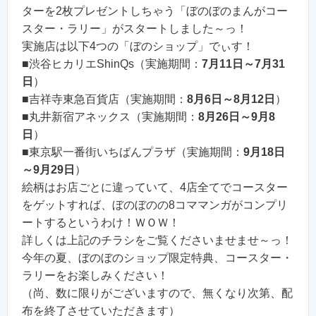
ターを2枚プレゼントしちゃう「ぼのぼのまんがコー
スター・ラリー」がスタートしました～っ！
実施店は以下4つの「ぼのショップ」でぃす！
■渋谷ヒカリエShinQs（実施期間：
7月11日～7月31
日
）
■吉祥寺東急百貨店（実施期間：
8月6日～8月12日
）
■丸井新宿アネックス（実施期間：
8月26日～9月8
日
）
■東京駅一番街いちばんプラザ（実施期間：
9月18日
～9月29日
）
絵柄はお店ごとに違っていて、4店全てでコースター
をゲットすれば、ぼのぼのの8コママンガがコンプリ
ートするというわけ！ＷＯＷ！
詳しくは上記のチラシをご覧くださいませませ～っ！
今年の夏、ぼのぼのショップ限定特典、コースター・
ラリーをお楽しみください！
（尚、数に限りがございますので、無くなり次第、配
布を終了させていただきます）