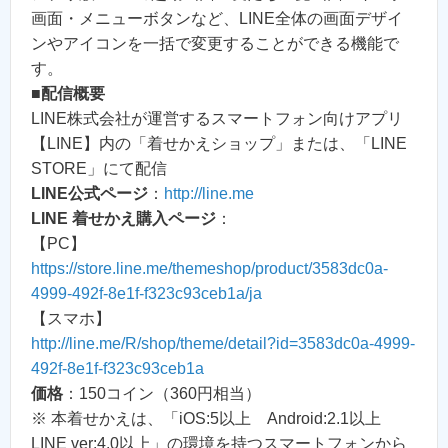
画面・メニューボタンなど、LINE全体の画面デザイ
ンやアイコンを一括で変更することができる機能で
す。
■
配信概要
LINE株式会社が運営するスマートフォン向けアプリ
【LINE】内の「着せかえショップ」または、「LINE
STORE」にて配信
LINE公式ページ
：
http://line.me
LINE 着せかえ購入ページ
：
【PC】
https://store.line.me/themeshop/product/3583dc0a-
4999-492f-8e1f-f323c93ceb1a/ja
【スマホ】
http://line.me/R/shop/theme/detail?id=3583dc0a-4999-
492f-8e1f-f323c93ceb1a
価格
：150コイン（360円相当）
※ 本着せかえは、「iOS:5以上 Android:2.1以上
LINE ver:4.0以上」の環境を持つスマートフォンから