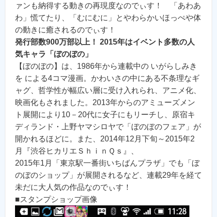
ァンも納得する動きの再現度なのでぃす！ 「あわあ
わ」慌てたり、「むにむに」とやわらかいほっぺや体
の動きに癒されるのでぃす！
発行部数900万部以上！ 2015年はイベント多数の人
気キャラ「ぼのぼの」
【ぼのぼの】は、1986年から連載中の いがらしみき
を による4コマ漫画。かわいさの中にある不条理なギ
ャグ、哲学性が幅広い層に受け入れられ、アニメ化、
映画化もされました。2013年からのアミューズメン
ト展開により10－20代に女子にもリーチし、原宿キ
ディランド・上野ヤマシロヤで「ぼのぼのフェア」が
開かれるほどに。また、2014年12月下旬～2015年2
月『渋谷ヒカリエＳｈｉｎＱｓ』、
2015年1月「東京駅一番街いちばんプラザ」でも「ぼ
のぼのショップ」が展開されるなど、連載29年を経て
未だに大人気の作品なのでぃす！
■スタンプショップ画像