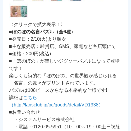
〈クリックで拡大表示！〉
■
ぼのぼの名言パズル（全6種）
■発売日：2/10(火)より順次
■主な販売店：雑貨店、GMS、家電など各店頭にて
■価格：200円(税込)
■「ぼのぼの」が楽しいジグソーパズルになって登場
です！
楽しくも詩的な「ぼのぼの」の世界観が感じられる
「名言」の数々がプリントされています。
パズルは108ピースからなる本格的な仕様です!
詳細は
こちら
（http://fansclub.jp/pc/goods/detail/VD1338）
■お問い合わせ
・システムサービス株式会社
・電話：0120-05-5951（10：00～19：00土日祝除