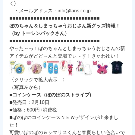
く)
・メールアドレス：info@fans.co.jp
■■■■■■■■■■■■■■■■■■■■■■■■■■■■■■
ぼのちゃん＆しまっちゃうおじさん新グッズ情報！
（by トーシンパックさん）
■■■■■■■■■■■■■■■■■■■■■■■■■■■■■■
やった～っ！ぼのちゃんとしまっちゃうおじさんの新
アイテムがどど～んと登場でぃ～す！きゃわゆい！
〈クリックで拡大表示！〉
（写真左から）
■
コインケース（ぼのぼのストライプ)
■発売日：2月10日
■価格：600円+消費税
■ぼのぼのコインケースＮＥＷデザインが出来まし
た！
可愛いぼのぼの＆シマリスくんと春夏らしい色合いで