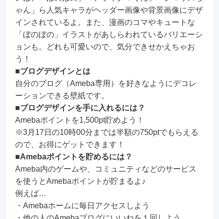
ゃん」ら人気キャラがヘッダー画像や背景画像にデザ
インされているよ。また、漫画のコマやキュートな
「ぼのぼの」イラストがあしらわれているバリエーシ
ョンも。どれも可愛いので、気分できせかえちゃお
う！
■
ブログデザインとは
自分のブログ（Ameba専用）を好きなようにデコレ
ーションできる壁紙です。
■
ブログデザインを手に入れるには？
Amebaポイントを1,500pt貯めよう！
※3月17日の10時00分までは半額の750ptでもらえる
ので、お得にゲットできます！
■
Amebaポイントを貯めるには？
Ameba内のゲームや、コミュニティなどのサービス
を使うとAmebaポイントが貯まるよ♪
例えば…
・Amebaホームに毎日アクセスしよう
・他の人のAmebaブログにいいねを１回しよう