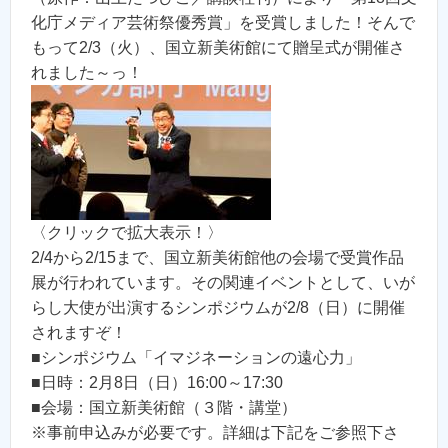
化庁メディア芸術祭優秀賞」を受賞しました！そんで
もって2/3（火）、国立新美術館にて贈呈式が開催さ
れました～っ！
〈クリックで拡大表示！〉
2/4から2/15まで、国立新美術館他の会場で受賞作品
展が行われています。その関連イベントとして、いが
らし大使が出演するシンポジウムが2/8（日）に開催
されますぞ！
■シンポジウム「イマジネーションの遠心力」
■日時：2月8日（日）16:00～17:30
■会場：国立新美術館（３階・講堂）
※事前申込みが必要です。詳細は下記をご参照下さ