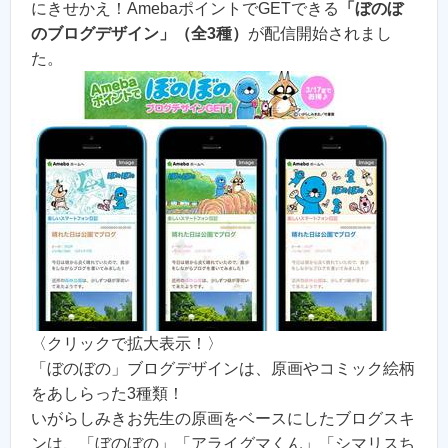
にきせかえ！AmebaポイントでGETできる
「ぼのぼ
のブログデザイン」（全3種）
が配信開始されまし
た。
〈クリックで拡大表示！〉
「ぼのぼの」ブログデザインは、原画やコミック絵柄
をあしらった3種類！
いがらしみきお先生の原画をベースにしたブログスキ
ンは、「ぼのぼの」「アライグマくん」「シマリスち