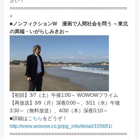
さい！
==========================================
=
■
ノンフィクションW 漫画で人間社会を問う ～東北
の異端・いがらしみきお～
【初回】3/7（土）午後1:00～ WOWOWプライム
【再放送】3/9（月）深夜0:00～、3/11（水）午後
3:30～（無料放送）、4/30（木）深夜0:10～
■詳細は
こちら
をどうぞ！
http://www.wowow.co.jp/pg_info/detail/105681/
==========================================