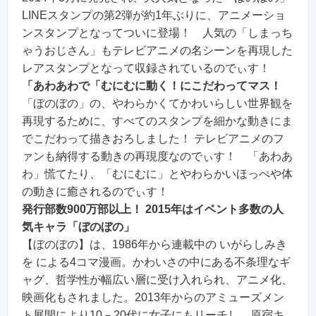
LINEスタンプの第2弾が約1年ぶりに、アニメーショ
ンスタンプとなってついに登場！ 人気の「しまっち
ゃうおじさん」もテレビアニメの名シーンを再現した
レアスタンプとなって収録されているのでぃす！
「あわあわで「むにむに動く！にこだわってマス！
「ぼのぼの」の、やわらかくてかわいらしい世界観を
再現するために、すべてのスタンプを細かな動きにま
でこだわって描きおろしました！ テレビアニメのフ
ァンも納得する動きの再現度なのでぃす！ 「あわあ
わ」慌てたり、「むにむに」とやわらかいほっぺや体
の動きに癒されるのでぃす！
発行部数900万部以上！ 2015年はイベント多数の人
気キャラ「ぼのぼの」
【ぼのぼの】は、1986年から連載中の いがらしみき
を による4コマ漫画。かわいさの中にある不条理なギ
ャグ、哲学性が幅広い層に受け入れられ、アニメ化、
映画化もされました。2013年からのアミューズメン
ト展開により10－20代に女子にもリーチし、原宿キ