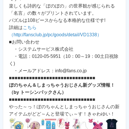
楽しくも詩的な「ぼのぼの」の世界観が感じられる
「名言」の数々がプリントされています。
パズルは108ピースからなる本格的な仕様です!
詳細は
こちら
（http://fansclub.jp/pc/goods/detail/VD1338）
■お問い合わせ
・システムサービス株式会社
・電話：0120-05-5951（10：00～19：00土日祝除
く)
・メールアドレス：info@fans.co.jp
■■■■■■■■■■■■■■■■■■■■■■■■■■■■■■
ぼのちゃん＆しまっちゃうおじさん新グッズ情報！
（by トーシンパックさん）
■■■■■■■■■■■■■■■■■■■■■■■■■■■■■■
やった～っ！ぼのちゃんとしまっちゃうおじさんの新
アイテムがどど～んと登場でぃ～す！きゃわゆい！