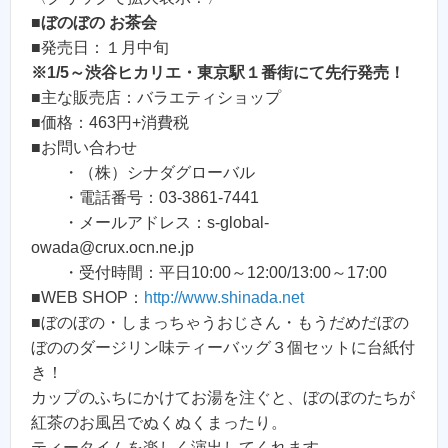
■
ぼのぼの お茶会
■発売日：１月中旬
※1/5～渋谷ヒカリエ・東京駅１番街にて先行発売！
■主な販売店：バラエティショップ
■価格：463円+消費税
■お問い合わせ
・（株）シナダグローバル
・電話番号：03-3861-7441
・メールアドレス：s-global-
owada@crux.ocn.ne.jp
・受付時間：平日10:00～12:00/13:00～17:00
■WEB SHOP：
http://www.shinada.net
■ぼのぼの・しまっちゃうおじさん・もうだめだぼの
ぼののダージリン味ティーバッグ３個セットに台紙付
き！
カップのふちにかけてお湯を注ぐと、ぼのぼのたちが
紅茶のお風呂でぬくぬくまったり。
ティータイムを楽しく演出してくれます。