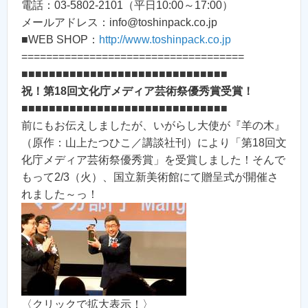
電話：03-5802-2101（平日10:00～17:00）
メールアドレス：info@toshinpack.co.jp
■WEB SHOP：
http://www.toshinpack.co.jp
====================================
■■■■■■■■■■■■■■■■■■■■■■■■■■■■■■
祝！第18回文化庁メディア芸術祭優秀賞受賞！
■■■■■■■■■■■■■■■■■■■■■■■■■■■■■■
前にもお伝えしましたが、いがらし大使が『羊の木』
（原作：山上たつひこ／講談社刊）により「第18回文
化庁メディア芸術祭優秀賞」を受賞しました！そんで
もって2/3（火）、国立新美術館にて贈呈式が開催さ
れました～っ！
〈クリックで拡大表示！〉