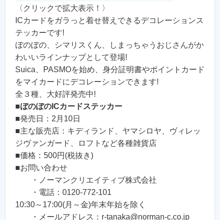
〈クリックで拡大表示！〉
ICカードをガラっと着せ替えできるデコレーションス
テッカーです!
ぼのぼの、シマリスくん、しまっちゃうおじさんがか
わいいラインナップとして登場!
Suica、PASMOを始め、身分証明書やポイントカード
をマイカードにデコレーションできます!
全３種、大好評発売中!
■
ぼのぼのICカードステッカー
■発売日：2月10日
■主な販売店：キディランド、ヤマシロヤ、ヴィレッ
ジヴァンガード、ロフトなど各種雑貨店
■価格：500円(税抜き)
■お問い合わせ
・ノーマンクリエイティブ株式会社
・電話：0120-772-101
10:30～17:00(月～金)年末年始を除く
・メールアドレス：r-tanaka@norman-c.co.jp