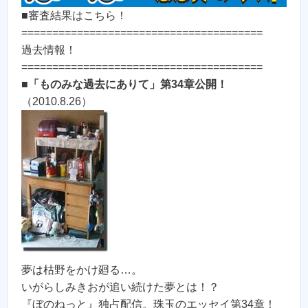
■審査結果はこちら！
=======================================
過去情報！
=======================================
■
「ものみな過去にありて」第34章公開！
（2010.8.26）
夢は枯野をかけ廻る…。
いがらしみきおが追い続けた夢とは！？
『ぼのねっと』独占配信。珠玉のエッセイ第34章！