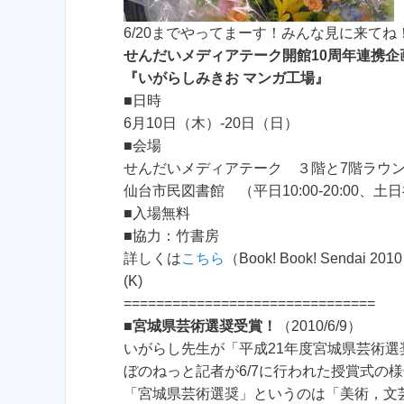
6/20までやってまーす！みんな見に来て
せんだいメディアテーク開館10周年連携企
『いがらしみきお マンガ工場』
■日時
6月10日（木）-20日（日）
■会場
せんだいメディアテーク ３階と7階ラウンジ 9
仙台市民図書館 （平日10:00-20:00、土日祝
■入場無料
■協力：竹書房
詳しくは
こちら
（Book! Book! Sendai
(K)
===============================
■
宮城県芸術選奨受賞！
（2010/6/9）
いがらし先生が「平成21年度宮城県芸術選
ぼのねっと記者が6/7に行われた授賞式の
「宮城県芸術選奨」というのは「美術，文