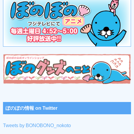
ぼのぼの情報 on Twitter
Tweets by BONOBONO_nokoto