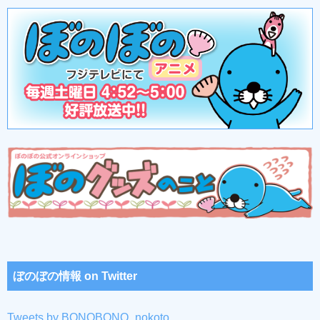
ぼのぼの情報 on Twitter
Tweets by BONOBONO_nokoto