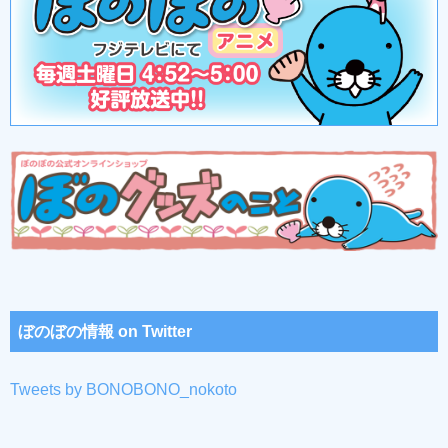
ぼのぼの情報 on Twitter
Tweets by BONOBONO_nokoto