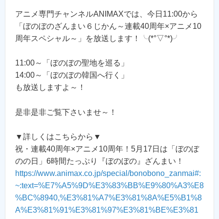
アニメ専門チャンネルANIMAXでは、今日11:00から
「ぼのぼのざんまい６じかん～連載40周年×アニメ10
周年スペシャル～」を放送します！╰(*°▽°*)╯
11:00～「ぼのぼの聖地を巡る」
14:00～「ぼのぼの韓国へ行く」
も放送しますよ～！
是非是非ご覧下さいませ～！
▼詳しくはこちらから▼
祝・連載40周年×アニメ10周年！5月17日は「ぼのぼ
のの日」6時間たっぷり『ぼのぼの』ざんまい！
https://www.animax.co.jp/special/bonobono_zanmai#:
~:text=%E7%A5%9D%E3%83%BB%E9%80%A3%E8
%BC%8940,%E3%81%A7%E3%81%8A%E5%B1%8
A%E3%81%91%E3%81%97%E3%81%BE%E3%81