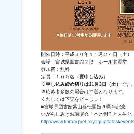
開催日時：平成３０年１１月２４日（土）
会場：宮城県図書館２階 ホール養賢堂
参加費：無料
定員：１００名（
要申し込み
）
※
申し込み締め切りは11月3日（土）
です
※応募者多数の場合は抽選となります。
くわしくは下記をど～じょ！
■宮城県図書館紫山移転開館20周年記念
いがらしみきお講演会「本と創作と人生と
http://www.library.pref.miyagi.jp/latest/ev