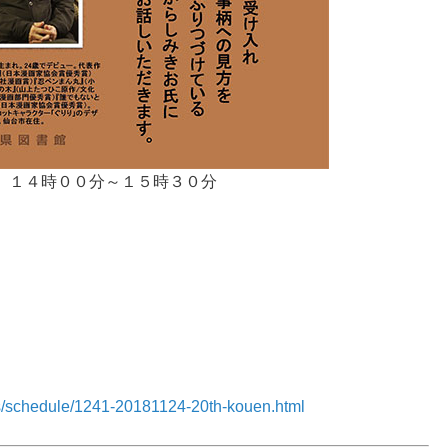
 １４時００分～１５時３０分
。
」
ents/schedule/1241-20181124-20th-kouen.html