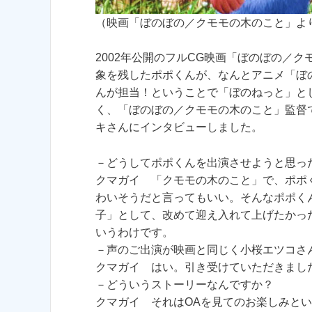
（映画「ぼのぼの／クモモの木のこと」よ
2002年公開のフルCG映画「ぼのぼの／
象を残したポポくんが、なんとアニメ「ぼ
んが担当！ということで「ぼのねっと」と
く、「ぼのぼの／クモモの木のこと」監督
キさんにインタビューしました。
－どうしてポポくんを出演させようと思っ
クマガイ 「クモモの木のこと」で、ポポ
わいそうだと言ってもいい。そんなポポく
子」として、改めて迎え入れて上げたかっ
いうわけです。
－声のご出演が映画と同じく小桜エツコさ
クマガイ はい。引き受けていただきまし
－どういうストーリーなんですか？
クマガイ それはOAを見てのお楽しみと