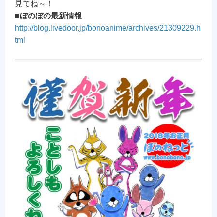
見てね～！
■
ぼのぼの最新情報
http://blog.livedoor.jp/bonoanime/archives/21309229.h
tml