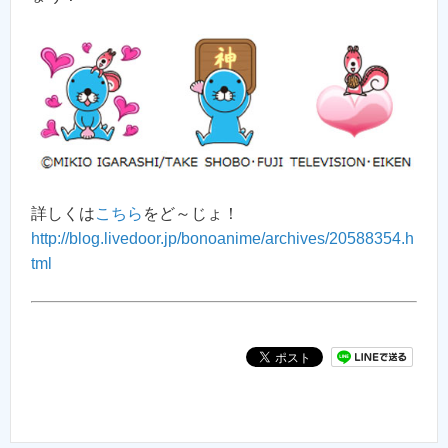
詳しくは
こちら
をど～じょ！
http://blog.livedoor.jp/bonoanime/archives/20588354.h
tml