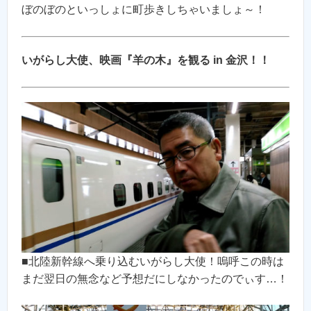
ぼのぼのといっしょに町歩きしちゃいましょ～！
いがらし大使、映画『羊の木』を観る in 金沢！！
■北陸新幹線へ乗り込むいがらし大使！嗚呼この時は
まだ翌日の無念など予想だにしなかったのでぃす…！