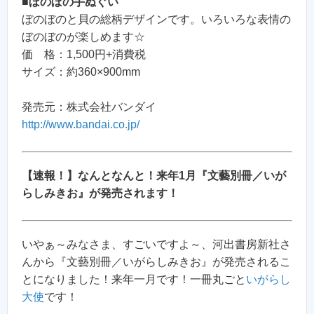
■
ぼのぼの手ぬぐい
ぼのぼのと貝の総柄デザインです。いろいろな表情の
ぼのぼのが楽しめます☆
価 格：1,500円+消費税
サイズ：約360×900mm
発売元：株式会社バンダイ
http://www.bandai.co.jp/
【速報！】なんとなんと！来年1月『文藝別冊／いが
らしみきお』が発売されます！
いやぁ～みなさま、すごいですよ～、河出書房新社さ
んから『文藝別冊／いがらしみきお』が発売されるこ
とになりました！来年一月です！一冊丸ごと
いがらし
大使
です！