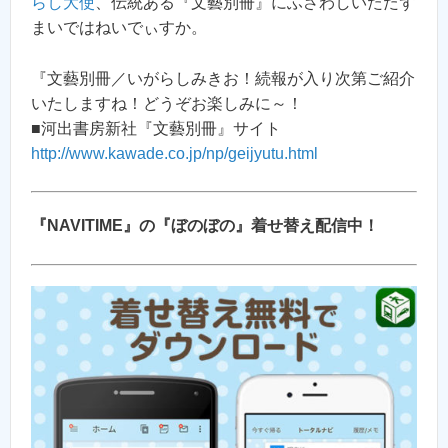
らし大使
、伝統ある『文藝別冊』にふさわしいたたず
まいではねいでぃすか。
『文藝別冊／いがらしみきお！続報が入り次第ご紹介
いたしますね！どうぞお楽しみに～！
■河出書房新社『文藝別冊』サイト
http://www.kawade.co.jp/np/geijyutu.html
『NAVITIME』の『ぼのぼの』着せ替え配信中！