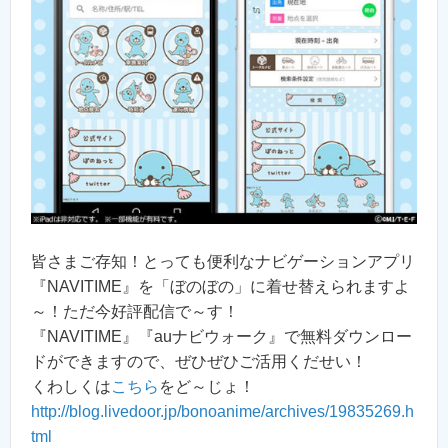
皆さまご存知！とっても便利なナビゲーションアプリ
『NAVITIME』を「ぼのぼの」に着せ替えられますよ
～！ただ今好評配信で～す！
『NAVITIME』『auナビウォーク』で無料ダウンロー
ドができますので、ぜひぜひご活用くだせい！
くわしくは
こちら
をど～じょ！
http://blog.livedoor.jp/bonoanime/archives/19835269.h
tml