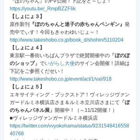
『ぼのちゃん』のPV公開！下記をど～じょ！
https://youtu.be/_RmpBZZFIik
【しょにょ３】
原作新刊
『ぼのちゃんと迷子の赤ちゃんペンギン』
発
売中でぃす！今回もきゃわゆいじょ～！
http://www.takeshobo.co.jp/book_d/shohin/5110204
【しょにょ４】
東京駅一番街いちばんプラザで絶賛開催中の
「ぼのぼ
のショップ」
で
いがらし大使
のサイン会開催！詳細は
下記をご参照くだせい！
http://www.takeshobo.co.jp/event/act/1/val/918
【しょにょ５】
エキサイティング・ブックストア！ヴィレッジヴァン
ガードルミネ横浜店さま＆ルミネ立川店さまにて
「ぼ
のちゃんパネル展」
開催中！（～11/12開催！）
■ヴィレッジヴァンガードルミネ横浜店
https://twitter.com/vvyokohama/status/9231548416558
40768