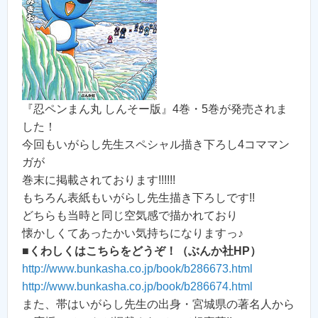
『忍ペンまん丸 しんそー版』4巻・5巻が発売されま
した！
今回もいがらし先生スペシャル描き下ろし4コママン
ガが
巻末に掲載されております!!!!!!
もちろん表紙もいがらし先生描き下ろしです!!
どちらも当時と同じ空気感で描かれており
懐かしくてあったかい気持ちになりますっ♪
■くわしくはこちらをどうぞ！（ぶんか社HP）
http://www.bunkasha.co.jp/book/b286673.html
http://www.bunkasha.co.jp/book/b286674.html
また、帯はいがらし先生の出身・宮城県の著名人から