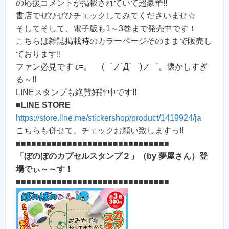
の応援コメントが掲載されていて超豪華!!
書店でぜひぜひチェックしてみてくださいませ☆
そしてそして、電子版も1～3巻まで発売中です！
こちらは雑誌掲載時のカラーページそのままで販売し
ております!!
ファン必見です ε=。 ゜(゜ノ´Д`゜)ノ゜。懐かしすぎ
る～!!
LINEスタンプも絶賛好評中です!!
■LINE STORE
https://store.line.me/stickershop/product/1419924/ja
こちらも併せて、チェックお願い致しますっ!!
■■■■■■■■■■■■■■■■■■■■■■■■■■■■■■
「ぼのぼのカプセルスタンプ２」（by 夢屋さん）登
場でぃ～～す！
■■■■■■■■■■■■■■■■■■■■■■■■■■■■■■