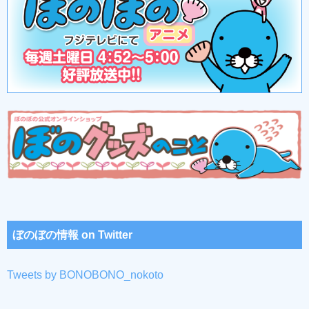
ぼのぼの情報 on Twitter
Tweets by BONOBONO_nokoto