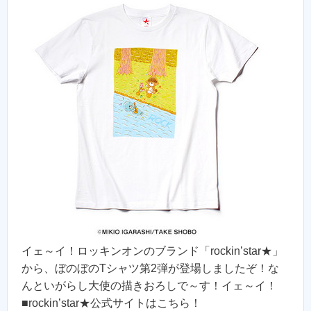
イェ～イ！ロッキンオンのブランド「rockin’star★」
から、ぼのぼのTシャツ第2弾が登場しましたぞ！な
んといがらし大使の描きおろしで～す！イェ～イ！
■rockin’star★公式サイトはこちら！