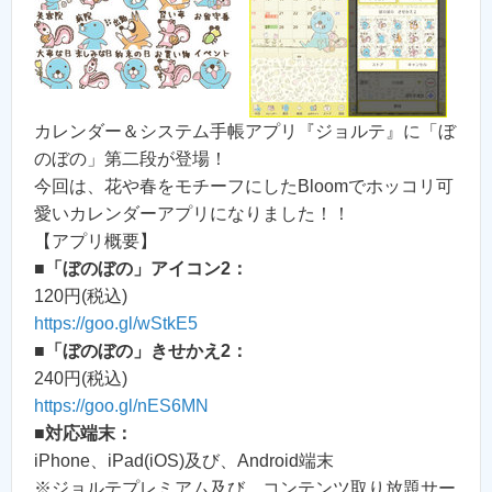
カレンダー＆システム手帳アプリ『ジョルテ』に「ぼ
のぼの」第二段が登場！
今回は、花や春をモチーフにしたBloomでホッコリ可
愛いカレンダーアプリになりました！！
【アプリ概要】
■「ぼのぼの」アイコン2：
120円(税込)
https://goo.gl/wStkE5
■「ぼのぼの」きせかえ2：
240円(税込)
https://goo.gl/nES6MN
■対応端末：
iPhone、iPad(iOS)及び、Android端末
※ジョルテプレミアム及び、コンテンツ取り放題サー