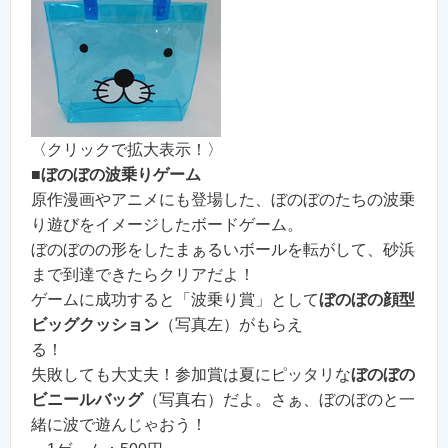
〈クリックで拡大表示！〉
■
ぼのぼの波乗りゲーム
原作漫画やアニメにも登場した、ぼのぼのたちの波乗
り遊びをイメージしたボードゲーム。
ぼのぼのの形をしたまぁるいボールを転がして、砂浜
まで到達できたらクリアだよ！
ゲームに成功すると「波乗り賞」として
ぼのぼの顔型
ビッグクッション
（写真左）がもらえ
る！
失敗しても大丈夫！参加賞は夏にピッタリな
ぼのぼの
ビニールバッグ
（写真右）だよ。さぁ、ぼのぼのと一
緒に波で遊んじゃおう！