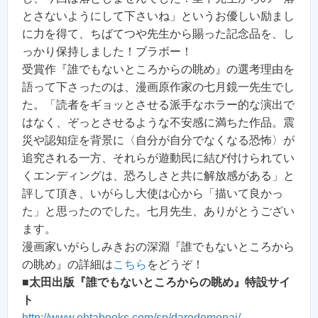
とさないようにして下さいね」というお優しい励まし
に力を得て、ちばてつや先生から賜った記念品を、し
っかり保持しました！ブラボー！
受賞作『誰でもないところからの眺め』の選考理由を
語って下さったのは、漫画原作家の七月鏡一先生でし
た。「読者をギョッとさせる派手なホラー的な演出で
はなく、ぞっとさせるような不安感に満ちた作品。震
災や認知症を背景に〈自分が自分でなくなる恐怖〉が
追究される一方、それらが遊動民に結び付けられてい
くエンディングは、恐ろしさと共に解放感がある」と
評して頂き、いがらし大使は心から「描いて良かっ
た」と思ったのでした。七月先生、ありがとうござい
ます。
漫画家いがらしみきおの深淵『誰でもないところから
の眺め』の詳細は
こちら
をどうぞ！
■
太田出版『誰でもないところからの眺め』特設サイ
ト
http://www.ohtabooks.com/sp/daredemonai/