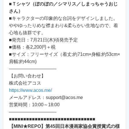
■
Ｔシャツ（ぼのぼの／シマリス／しまっちゃうおじ
さん）
■キャラクターの印象的な台詞をデザインしました。
ややゆったりめな襟まわり&柔らかい生地なので、着
心地も抜群です。
■発売日：7月21日(木)頃発売予定
■価格：各2,200円＋税
■サイズ：フリーサイズ（着丈:約71cm×身幅:約53cm×
肩幅:約44cm)
——————————-
【お問い合わせ】
株式会社アコス
https://www.acos.me/
メールアドレス：support@acos.me
営業時間：10:00～18:00
——————————-
■■■■■■■■■■■■■■■■■■■■■■■■■■■■■■
【MINI★REPO】第45回日本漫画家協会賞授賞式の様