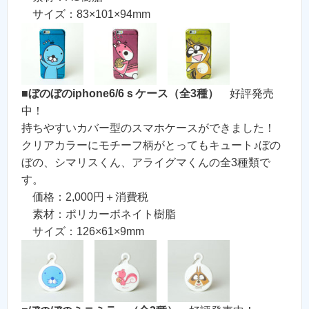
サイズ：83×101×94mm
■
ぼのぼのiphone6/6ｓケース（全3種）
好評発売
中！
持ちやすいカバー型のスマホケースができました！
クリアカラーにモチーフ柄がとってもキュート♪ぼの
ぼの、シマリスくん、アライグマくんの全3種類で
す。
価格：2,000円＋消費税
素材：ポリカーボネイト樹脂
サイズ：126×61×9mm