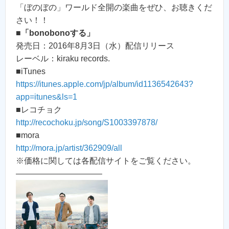
「ぼのぼの」ワールド全開の楽曲をぜひ、お聴きくだ
さい！！
■
「bonobonoする」
発売日：2016年8月3日（水）配信リリース
レーベル：kiraku records.
■iTunes
https://itunes.apple.com/jp/album/id1136542643?
app=itunes&ls=1
■レコチョク
http://recochoku.jp/song/S1003397878/
■mora
http://mora.jp/artist/362909/all
※価格に関しては各配信サイトをご覧ください。
——————————–