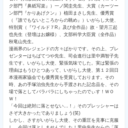
ク部門『鼻紙写楽』）一ノ関圭先生、大賞（カーツー
ン部門『かりあげクン』）植田まさし先生、優秀賞
（『誰でもないところからの眺め』）いがらし大使、
特別賞（『ワイルド７R』及び全作品）故・望月三起
也先生（登壇はお嬢様）、文部科学大臣賞（全作品）
秋竜山先生。
漫画界のレジェンドの方々ばかりです。その上、プレ
ゼンターはちばてつや先生、司会進行は里中満智子先
生です。いがらし大使、緊張気味でした。実は緊張の
理由はもうひとつあって、いがらし大使、第１２回日
本漫画家協会でも優秀賞を受賞しております。その
時、あの手塚治虫先生から手渡された記念品を、その
場で落としてバラバラにしちゃったのでぃす！ＷＯ
Ｗ！
「今回は絶対に落とせない…！」そのプレッシャーは
さぞ大きかったでありましょう(笑)
しかし、さすがいがらし大使、その重圧を見事に克服
し、今回は落としませんでした！里中先生からの「落