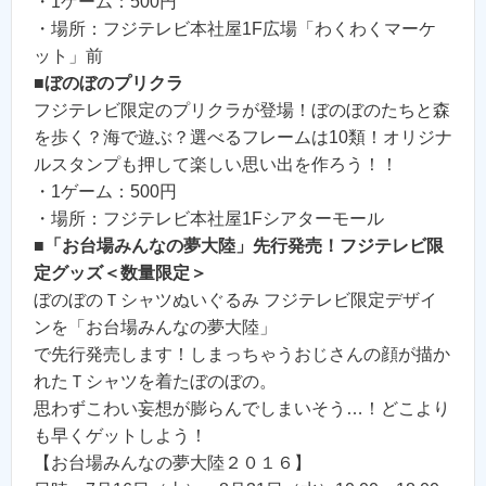
・1ゲーム：500円
・場所：フジテレビ本社屋1F広場「わくわくマーケ
ット」前
■
ぼのぼのプリクラ
フジテレビ限定のプリクラが登場！ぼのぼのたちと森
を歩く？海で遊ぶ？選べるフレームは10類！オリジナ
ルスタンプも押して楽しい思い出を作ろう！！
・1ゲーム：500円
・場所：フジテレビ本社屋1Fシアターモール
■
「お台場みんなの夢大陸」先行発売！フジテレビ限
定グッズ＜数量限定＞
ぼのぼのＴシャツぬいぐるみ フジテレビ限定デザイ
ンを「お台場みんなの夢大陸」
で先行発売します！しまっちゃうおじさんの顔が描か
れたＴシャツを着たぼのぼの。
思わずこわい妄想が膨らんでしまいそう…！どこより
も早くゲットしよう！
【お台場みんなの夢大陸２０１６】