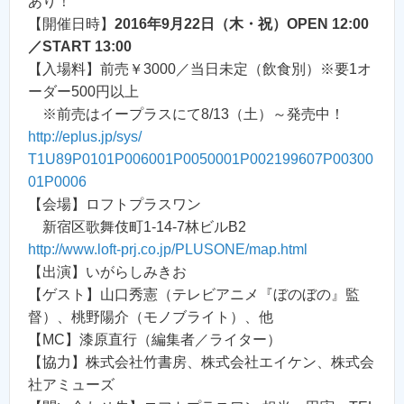
あり！
【開催日時】
2016年9月22日（木・祝）OPEN 12:00
／START 13:00
【入場料】前売￥3000／当日未定（飲食別）※要1オ
ーダー500円以上
※前売はイープラスにて8/13（土）～発売中！
http://eplus.jp/sys/
T1U89P0101P006001P0050001P002199607P00300
01P0006
【会場】ロフトプラスワン
新宿区歌舞伎町1-14-7林ビルB2
http://www.loft-prj.co.jp/PLUSONE/map.html
【出演】いがらしみきお
【ゲスト】山口秀憲（テレビアニメ『ぼのぼの』監
督）、桃野陽介（モノブライト）、他
【MC】漆原直行（編集者／ライター）
【協力】株式会社竹書房、株式会社エイケン、株式会
社アミューズ