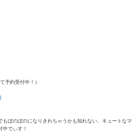
にて予約受付中！）
1
でもぼのぼのになりきれちゃうかも知れない、キュートなマ
付中でぃす！