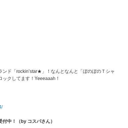
「rockin’star★」！なんとなんと「ぼのぼのＴシャ
クしてます！Yeeeaaah！
4/
付中！（by コスパさん）