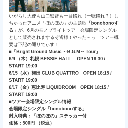
いがらし大使も山口監督も一目惚れ（一聴惚れ？）し
ちゃったアニメ「ぼのぼの」の主題歌
「bonobonoす
る」
が、6月のモノブライトツアー会場限定シングル
として販売されまするぞ皆様！やった～っ！ツアー概
要は下記の通りでぃす！
■
「Bright Ground Music ～B.G.M～ Tour」
6/9 （木）札幌 BESSIE HALL OPEN 18:30 /
START 19:00
6/15（水）梅田 CLUB QUATTRO OPEN 18:15 /
START 19:00
6/17（金）恵比寿 LIQUIDROOM OPEN 18:15 /
START 19:00
■
ツアー会場限定シングル情報
会場限定シングル「bonobonoする」
封入特典：「ぼのぼの」ステッカー付
価格：500円 （税込）