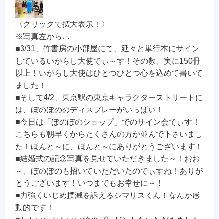
〈クリックで拡大表示！〉
※写真左から…
■3/31、竹書房の小部屋にて、延々と単行本にサイン
しているいがらし大使でぃ～す！その数、実に150冊
以上！いがらし大使はひとつひとつ心を込めて書いて
ました！
■そして4/2、東京駅の東京キャラクターストリートに
は、ぼのぼののディスプレーがいっぱい！
■今日は「ぼのぼのショップ」でのサイン会でぃす！
こちらも朝早くからたくさんの方が並んで下さいまし
た！ほんと～に、ほんと～にありがとうございます！
■結婚式の記念写真を見せていただきました～！おお
～、ぼのぼのも招いていただいたのでぃすね！ありが
とうございます！いつまでもお幸せに～！
■力強くいじめ撲滅を訴えるシマリスくん！なんか感
動的です！