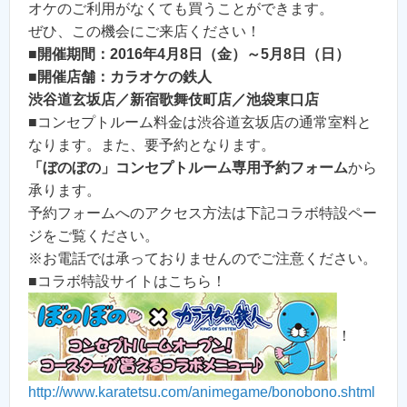
オケのご利用がなくても買うことができます。
ぜひ、この機会にご来店ください！
■
開催期間：2016年4月8日（金）～5月8日（日）
■
開催店舗：カラオケの鉄人
渋谷道玄坂店／新宿歌舞伎町店／池袋東口店
■コンセプトルーム料金は渋谷道玄坂店の通常室料と
なります。また、要予約となります。
「ぼのぼの」コンセプトルーム専用予約フォーム
から
承ります。
予約フォームへのアクセス方法は下記コラボ特設ペー
ジをご覧ください。
※お電話では承っておりませんのでご注意ください。
■コラボ特設サイトはこちら！
！
http://www.karatetsu.com/animegame/bonobono.shtml