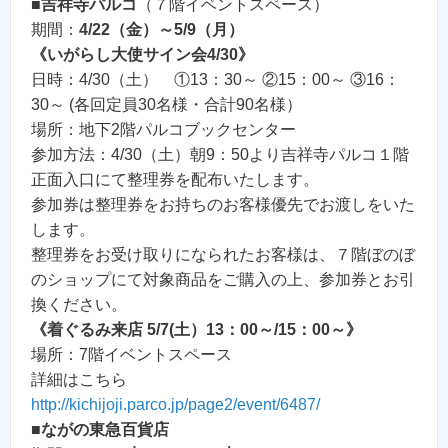
■
吉祥寺パルコ
（７階イベントスペース）
期間：
4/22（金）～5/9（月）
《いがらし大使サイン会4/30》
日時：4/30（土） ①13：30～ ②15：00～ ③16：
30～ (各回定員30名様・合計90名様）
場所：地下2階パルコブックセンター
参加方法：4/30（土）朝9：50より吉祥寺パルコ１階
正面入口にて整理券を配布いたします。
参加券は整理券をお持ちのお客様優先でお渡しをいた
します。
整理券をお受け取りになられたお客様は、７階ぼのぼ
のショップにて対象商品をご購入の上、参加券とお引
換ください。
《着ぐるみ来店 5/7(土）13：00～/15：00～》
場所：7階イベントスペース
詳細はこちら
http://kichijoji.parco.jp/page2/event/6487/
■
ながの東急百貨店