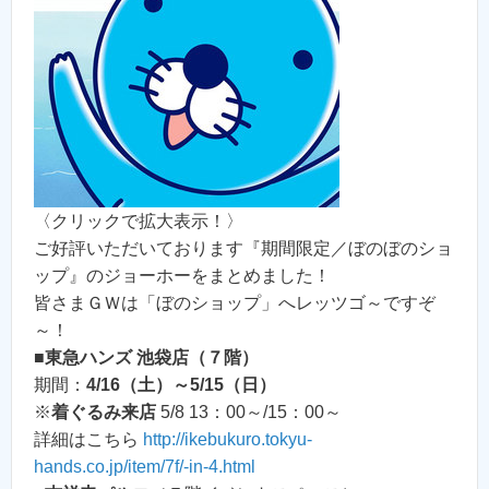
〈クリックで拡大表示！〉
ご好評いただいております『期間限定／ぼのぼのショ
ップ』のジョーホーをまとめました！
皆さまＧＷは「ぼのショップ」へレッツゴ～ですぞ
～！
■
東急ハンズ 池袋店（７階）
期間：
4/16（土）～5/15（日）
※
着ぐるみ来店
5/8 13：00～/15：00～
詳細はこちら
http://ikebukuro.tokyu-
hands.co.jp/item/7f/-in-4.html