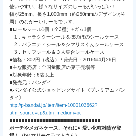
使いやすい、様々なサイズのしーるがいっぱい！
幅が25mm、長さ1,000mm（約250mmのデザインが4
周）のながーいしーるでぃす。
■ロールシール1個（全3種）+ガム1個
1．キャラクターシール＆ぼのぼのシールケース
2．バラエティシール＆シマリスくんシールケース
3．セリフシール＆３人集合シールケース
■価格：302円（税込） / 発売日：2016年4月26日
■主な販売店：全国量販店の菓子売場等
■対象年齢：6歳以上
■発売元：バンダイ
■バンダイ公式ショッピングサイト《プレミアム バン
ダイ》
http://p-bandai.jp/item/item-1000103662?
utm_source=cp&utm_medium=pc
■■■■■■■■■■■■■■■■■■■■■■■■■■■■■■
ポーチやメガネケース、それに可愛い化粧雑貨が登
場！（by マリモクラフトさん）