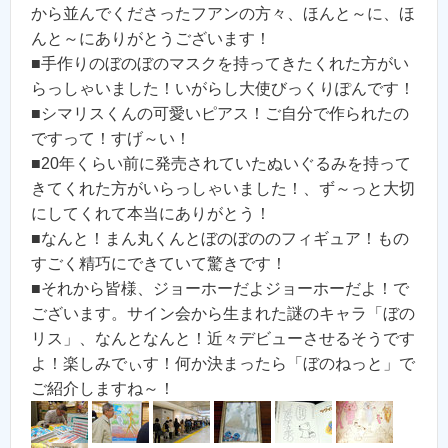
から並んでくださったフアンの方々、ほんと～に、ほ
んと～にありがとうございます！
■手作りのぼのぼのマスクを持ってきたくれた方がい
らっしゃいました！いがらし大使びっくりぽんです！
■シマリスくんの可愛いピアス！ご自分で作られたの
ですって！すげ～い！
■20年くらい前に発売されていたぬいぐるみを持って
きてくれた方がいらっしゃいました！、ず～っと大切
にしてくれて本当にありがとう！
■なんと！まん丸くんとぼのぼののフィギュア！もの
すごく精巧にできていて驚きです！
■それから皆様、ジョーホーだよジョーホーだよ！で
ございます。サイン会から生まれた謎のキャラ「ぼの
リス」、なんとなんと！近々デビューさせるそうです
よ！楽しみでぃす！何か決まったら「ぼのねっと」で
ご紹介しますね～！