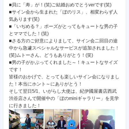
■貝に「寿」が！(笑)ご結婚おめでとうverです(笑)
■サイン会から生まれた「ぼのリス」、相変わらず人
気あります(笑)
■「いぢめる？」ポーズがとってもキュートな男の子
とママでした！(笑)
■さる方のご好意によりまして、サイン会二回目の途
中から急遽スペシャルなサービスが追加されました！
(笑)ムトーさん、どうもありがとう！(笑)
■男の子がかぶってくれました～！キュートなサイズ
です！
皆様のおかげで、とっても楽しいサイン会になりまし
た！本当にホント～にありがとう！
そして翌日5/1、いがらし大使は、紀伊國屋書店西武
渋谷店さんで開催中の「ぼのminiギャラリー」を見学
に行きました！