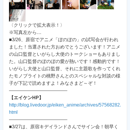
〈クリックで拡大表示！〉
※写真左から…
■3/26、原宿でアニメ「ぼのぼの」の試写会が行われ
ました！当選された方おめでとうございます！アニメ
の山口監督といがらし大使のトークショーもありまし
た。山口監督のぼのぼの愛が熱いです！感動的です！
いがらし大使と山口監督、それに主題歌を作ってくれ
たモノブライトの桃野さんとのスペシャルな対談の様
子が下記で読めますよ！みなさまど～ぞ！
————————————–
【エイケンHP】
http://blog.livedoor.jp/eiken_anime/archives/57568282.
html
————————————–
■3/27は、原宿キデイランドさんでサイン会！朝早く