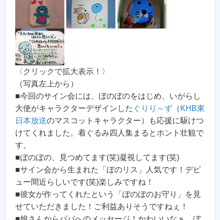
〈クリックで拡大表示！〉
（写真左上から）
■今回のサイン会には、ぼのぼのをはじめ、いがらし
大使がキャラクターデザインした
ぐりり～ず
（
KHB東
日本放送
のマスコットキャラクター）も応援に駆けつ
けてくれました。着ぐるみ四人集まるとホント壮観で
す。
■ぼのぼの、見つめてます(笑)凝視してます(笑)
■サイン会から生まれた「ぼのリス」人気です！デビ
ュー間近らしいです(笑)楽しみですね！
■彼女が作ってくれたという「ぼのぼのお守り」を見
せていただきました！ご利益ありそうですねぇ！
■娘さんからパパへのメッセージ！かわいいなぁ。ぼ