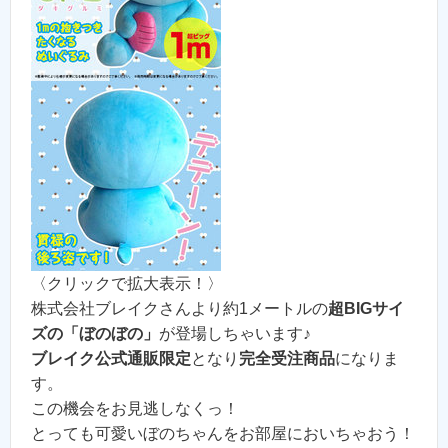
〈クリックで拡大表示！〉
株式会社ブレイクさんより約1メートルの
超BIGサイ
ズの「ぼのぼの」
が登場しちゃいます♪
ブレイク公式通販限定
となり
完全受注商品
になりま
す。
この機会をお見逃しなくっ！
とっても可愛いぼのちゃんをお部屋においちゃおう！