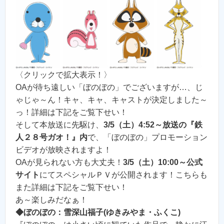
〈クリックで拡大表示！〉
OAが待ち遠しい「ぼのぼの」でございますが…、じ
ゃじゃ～ん！キャ、キャ、キャストが決定しました～
っ！詳細は下記をご覧下せい！
そして本放送に先駆け、
3/5（土）4:52～放送の『鉄
人２８号ガオ！』内
で、「ぼのぼの」プロモーション
ビデオが放映されますよ！
OAが見られない方も大丈夫！
3/5（土）10:00～公式
サイト
にてスペシャルＰＶが公開されます！こちらも
また詳細は下記をご覧下せい！
あ～楽しみだなぁ！
◆ぼのぼの：雪深山福子(ゆきみやま・ふくこ)