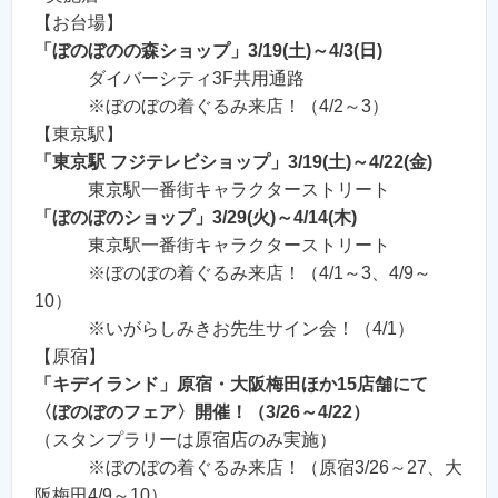
【お台場】
「ぼのぼのの森ショップ」3/19(土)～4/3(日)
ダイバーシティ3F共用通路
※ぼのぼの着ぐるみ来店！（4/2～3）
【東京駅】
「東京駅 フジテレビショップ」3/19(土)～4/22(金)
東京駅一番街キャラクターストリート
「ぼのぼのショップ」3/29(火)～4/14(木)
東京駅一番街キャラクターストリート
※ぼのぼの着ぐるみ来店！（4/1～3、4/9～
10）
※いがらしみきお先生サイン会！（4/1）
【原宿】
「キデイランド」原宿・大阪梅田ほか15店舗にて
〈ぼのぼのフェア〉開催！（3/26～4/22）
（スタンプラリーは原宿店のみ実施）
※ぼのぼの着ぐるみ来店！（原宿3/26～27、大
阪梅田4/9～10）