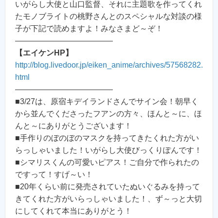
いがらし大使と山口監督、それに主題歌を作ってくれ
たモノブライトの桃野さんとのスペシャルな対談の様
子が下記で読めますよ！みなさまど～ぞ！
————————————–
【エイケンHP】
http://blog.livedoor.jp/eiken_anime/archives/57568282.
html
————————————–
■3/27は、原宿キデイランドさんでサイン会！朝早く
から並んでくださったフアンの方々、ほんと～に、ほ
んと～にありがとうございます！
■手作りのぼのぼのマスクを持ってきたくれた方がい
らっしゃいました！いがらし大使びっくりぽんです！
■シマリスくんの可愛いピアス！ご自分で作られたの
ですって！すげ～い！
■20年くらい前に発売されていたぬいぐるみを持って
きてくれた方がいらっしゃいました！、ず～っと大切
にしてくれて本当にありがとう！