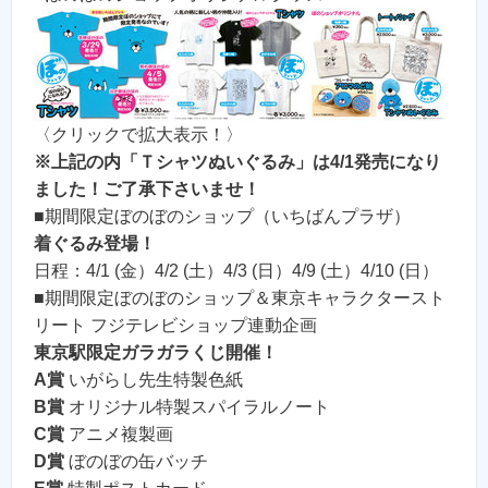
〈クリックで拡大表示！〉
※上記の内「Ｔシャツぬいぐるみ」は4/1発売になり
ました！ご了承下さいませ！
■期間限定ぼのぼのショップ（いちばんプラザ）
着ぐるみ登場！
日程：4/1 (金）4/2 (土）4/3 (日）4/9 (土）4/10 (日）
■期間限定ぼのぼのショップ＆東京キャラクタースト
リート フジテレビショップ連動企画
東京駅限定ガラガラくじ開催！
A賞
いがらし先生特製色紙
B賞
オリジナル特製スパイラルノート
C賞
アニメ複製画
D賞
ぼのぼの缶バッチ