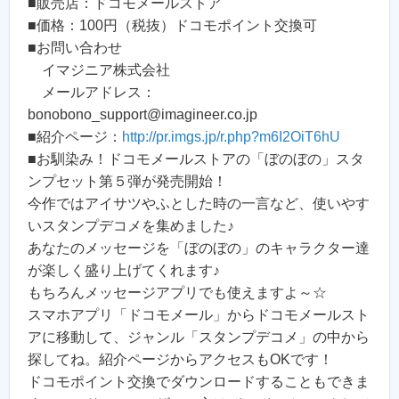
■販売店：ドコモメールストア
■価格：100円（税抜）ドコモポイント交換可
■お問い合わせ
イマジニア株式会社
メールアドレス：
bonobono_support@imagineer.co.jp
■紹介ページ：
http://pr.imgs.jp/r.php?m6I2OiT6hU
■お馴染み！ドコモメールストアの「ぼのぼの」スタ
ンプセット第５弾が発売開始！
今作ではアイサツやふとした時の一言など、使いやす
いスタンプデコメを集めました♪
あなたのメッセージを「ぼのぼの」のキャラクター達
が楽しく盛り上げてくれます♪
もちろんメッセージアプリでも使えますよ～☆
スマホアプリ「ドコモメール」からドコモメールスト
アに移動して、ジャンル「スタンプデコメ」の中から
探してね。紹介ページからアクセスもOKです！
ドコモポイント交換でダウンロードすることもできま