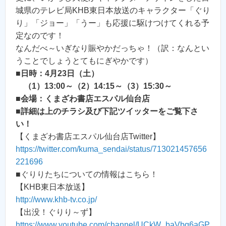
城県のテレビ局KHB東日本放送のキャラクター「ぐり
り」「ジョー」「うー」も応援に駆けつけてくれる予
定なのです！
なんだべ～いぎなり賑やかだっちゃ！（訳：なんとい
うことでしょうとてもにぎやかです）
■
日時：4月23日（土）
（1）13:00～（2）14:15～（3）15:30～
■
会場：くまざわ書店エスパル仙台店
■
詳細は上のチラシ及び下記ツイッターをご覧下さ
い！
【くまざわ書店エスパル仙台店Twitter】
https://twitter.com/kuma_sendai/status/713021457656
221696
■ぐりりたちについての情報はこちら！
【KHB東日本放送】
http://www.khb-tv.co.jp/
【出没！ぐりり～ず】
https://www.youtube.com/channel/UCkW_baVbq6aGP