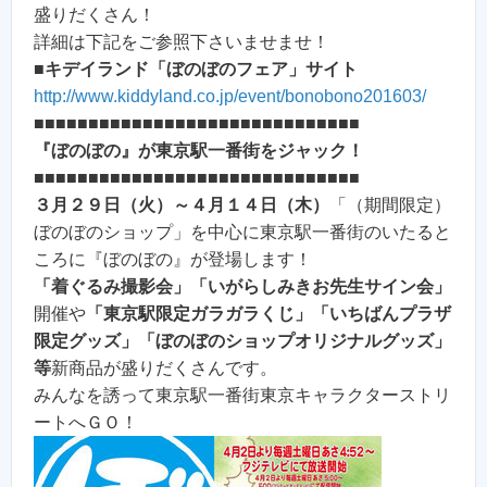
盛りだくさん！
詳細は下記をご参照下さいませませ！
■
キデイランド「ぼのぼのフェア」サイト
http://www.kiddyland.co.jp/event/bonobono201603/
■■■■■■■■■■■■■■■■■■■■■■■■■■■■■■
『ぼのぼの』が東京駅一番街をジャック！
■■■■■■■■■■■■■■■■■■■■■■■■■■■■■■
３月２９日（火）～４月１４日（木）
「（期間限定）
ぼのぼのショップ」を中心に東京駅一番街のいたると
ころに『ぼのぼの』が登場します！
「着ぐるみ撮影会」「いがらしみきお先生サイン会」
開催や
「東京駅限定ガラガラくじ」「いちばんプラザ
限定グッズ」「ぼのぼのショップオリジナルグッズ」
等
新商品が盛りだくさんです。
みんなを誘って東京駅一番街東京キャラクターストリ
ートへＧＯ！