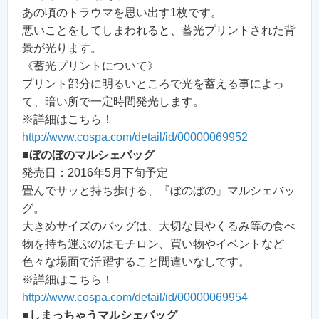
あの頃のトラウマを思い出す1枚です。
悪いことをしてしまわれると、蓄光プリントされた背
景が光ります。
《蓄光プリントについて》
プリント部分に明るいところで光を蓄える事によっ
て、暗い所で一定時間発光します。
※詳細はこちら！
http://www.cospa.com/detail/id/00000069952
■
ぼのぼのマルシェバッグ
発売日：2016年5月下旬予定
畳んでサッと持ち歩ける、『ぼのぼの』マルシェバッ
グ。
大きめサイズのバッグは、大切な貝やくるみ等の食べ
物を持ち運ぶのはモチロン、買い物やイベントなど
色々な場面で活躍すること間違いなしです。
※詳細はこちら！
http://www.cospa.com/detail/id/00000069954
■
しまっちゃうマルシェバッグ