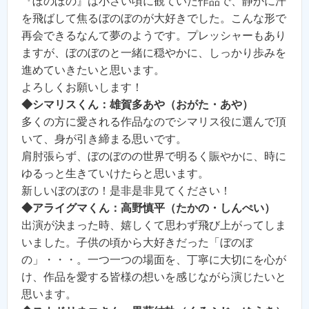
『ぼのぼの』は小さい頃に観ていた作品で、静かに汗
を飛ばして焦るぼのぼのが大好きでした。こんな形で
再会できるなんて夢のようです。プレッシャーもあり
ますが、ぼのぼのと一緒に穏やかに、しっかり歩みを
進めていきたいと思います。
よろしくお願いします！
◆シマリスくん：雄賀多あや（おがた・あや）
多くの方に愛される作品なのでシマリス役に選んで頂
いて、身が引き締まる思いです。
肩肘張らず、ぼのぼのの世界で明るく賑やかに、時に
ゆるっと生きていけたらと思います。
新しいぼのぼの！是非是非見てください！
◆アライグマくん：高野慎平（たかの・しんぺい）
出演が決まった時、嬉しくて思わず飛び上がってしま
いました。子供の頃から大好きだった「ぼのぼ
の」・・・。一つ一つの場面を、丁寧に大切にを心が
け、作品を愛する皆様の想いを感じながら演じたいと
思います。