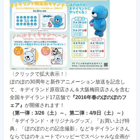
〈クリックで拡大表示！〉
ぼのぼの30周年と新作アニメーション放送を記念し
て、キデイランド原宿店さん＆大阪梅田店さんを含む
全国キデイランド17店舗で
『2016年春のぼのぼのフ
ェア』
が開催されます！
（第一弾：3/26（土）～、第二弾：4/9日（土）～）
「キデイランド・オリジナルグッズ」「お買い上げ特
典」「ぼのぼのとの記念撮影」などキデイランドさん
ならではのキュートでハッピーでスペシャルな企画が