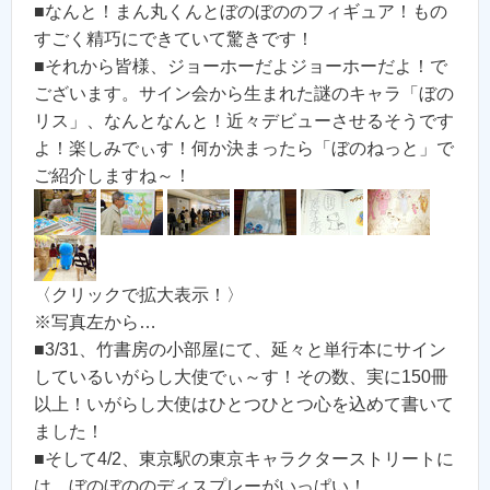
■なんと！まん丸くんとぼのぼののフィギュア！もの
すごく精巧にできていて驚きです！
■それから皆様、ジョーホーだよジョーホーだよ！で
ございます。サイン会から生まれた謎のキャラ「ぼの
リス」、なんとなんと！近々デビューさせるそうです
よ！楽しみでぃす！何か決まったら「ぼのねっと」で
ご紹介しますね～！
〈クリックで拡大表示！〉
※写真左から…
■3/31、竹書房の小部屋にて、延々と単行本にサイン
しているいがらし大使でぃ～す！その数、実に150冊
以上！いがらし大使はひとつひとつ心を込めて書いて
ました！
■そして4/2、東京駅の東京キャラクターストリートに
は、ぼのぼののディスプレーがいっぱい！