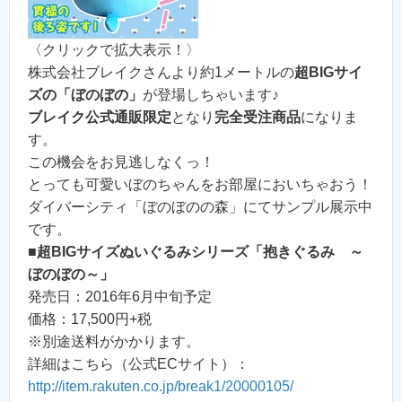
〈クリックで拡大表示！〉
株式会社ブレイクさんより約1メートルの
超BIGサイ
ズの「ぼのぼの」
が登場しちゃいます♪
ブレイク公式通販限定
となり
完全受注商品
になりま
す。
この機会をお見逃しなくっ！
とっても可愛いぼのちゃんをお部屋においちゃおう！
ダイバーシティ「ぼのぼのの森」にてサンプル展示中
です。
■
超BIGサイズぬいぐるみシリーズ「抱きぐるみ ～
ぼのぼの～」
発売日：2016年6月中旬予定
価格：17,500円+税
※別途送料がかかります。
詳細はこちら（公式ECサイト）：
http://item.rakuten.co.jp/break1/20000105/