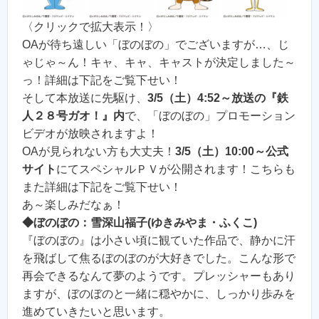
〈クリックで拡大表示！〉
OAが待ち遠しい「ぼのぼの」でございますが…、じ
ゃじゃ～ん！キャ、キャ、キャストが決定しました～
っ！詳細は下記をご覧下せい！
そして本放送に先駆け、
3/5（土）4:52～放送の『鉄
人２８号ガオ！』内
で、「ぼのぼの」プロモーション
ビデオが放映されますよ！
OAが見られない方も大丈夫！
3/5（土）10:00～公式
サイト
にてスペシャルＰＶが公開されます！こちらも
また詳細は下記をご覧下せい！
あ～楽しみだなぁ！
◆ぼのぼの：雪深山福子(ゆきみやま・ふくこ)
『ぼのぼの』は小さい頃に観ていた作品で、静かに汗
を飛ばして焦るぼのぼのが大好きでした。こんな形で
再会できるなんて夢のようです。プレッシャーもあり
ますが、ぼのぼのと一緒に穏やかに、しっかり歩みを
進めていきたいと思います。