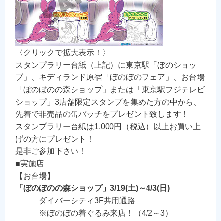
〈クリックで拡大表示！〉
スタンプラリー台紙（上記）に東京駅「ぼのショッ
プ」、キディランド原宿「ぼのぼのフェア」、お台場
「ぼのぼのの森ショップ」または「東京駅フジテレビ
ショップ」3店舗限定スタンプを集めた方の中から、
先着で非売品の缶バッチをプレゼント致します！
スタンプラリー台紙は1,000円（税込）以上お買い上
げの方にプレゼント！
是非ご参加下さい！
■実施店
【お台場】
「ぼのぼのの森ショップ」3/19(土)～4/3(日)
ダイバーシティ3F共用通路
※ぼのぼの着ぐるみ来店！（4/2～3）