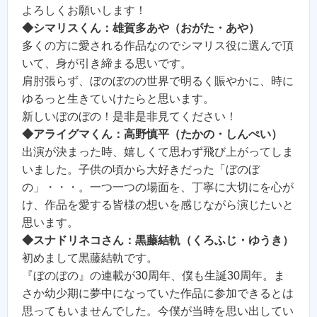
よろしくお願いします！
◆シマリスくん：雄賀多あや（おがた・あや）
多くの方に愛される作品なのでシマリス役に選んで頂
いて、身が引き締まる思いです。
肩肘張らず、ぼのぼのの世界で明るく賑やかに、時に
ゆるっと生きていけたらと思います。
新しいぼのぼの！是非是非見てください！
◆アライグマくん：高野慎平（たかの・しんぺい）
出演が決まった時、嬉しくて思わず飛び上がってしま
いました。子供の頃から大好きだった「ぼのぼ
の」・・・。一つ一つの場面を、丁寧に大切にを心が
け、作品を愛する皆様の想いを感じながら演じたいと
思います。
◆スナドリネコさん：黒藤結軌（くろふじ・ゆうき）
初めまして黒藤結軌です。
『ぼのぼの』の連載が30周年、僕も生誕30周年。ま
さか幼少期に夢中になっていた作品に参加できるとは
思ってもいませんでした。今僕が当時を思い出してい