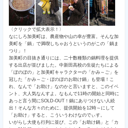
〈クリックで拡大表示！〉
なにしろ加美町は、農産物や山の幸が豊富。そんな加
美町を「鍋」で満喫しちゃおうというのがこの「鍋ま
つり」！
加美町の目抜き通りには、二十数種類の鍋料理を提供
する出店が並びました。中新田高校の生徒たちによる
「ぼのぼの」と加美町キャラクターの「かみ～ご」を
冠した「かみ～ご・ぼのぼのお助け鍋」も登場！こ
れ、なんで「お助け」なのかと言いますと、このイベ
ント、大人気なんすよ。なもんで11時の開始と同時に
あっと言う間にSOLD-OUT！鍋にありつけない人続
出！そんな方々のために、提供開始を12時～にして
「お助け」すると、こういうわけなのでぃす。
いがらし大使も行列に並び、この「お助け鍋」と「カ