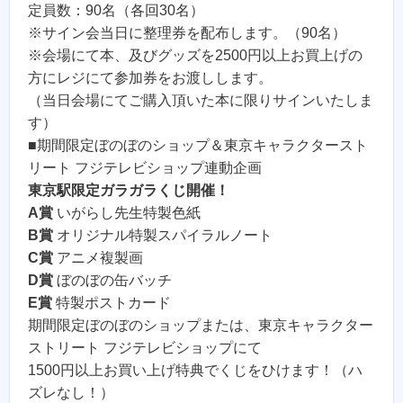
定員数：90名（各回30名）
※サイン会当日に整理券を配布します。（90名）
※会場にて本、及びグッズを2500円以上お買上げの
方にレジにて参加券をお渡しします。
（当日会場にてご購入頂いた本に限りサインいたしま
す）
■期間限定ぼのぼのショップ＆東京キャラクタースト
リート フジテレビショップ連動企画
東京駅限定ガラガラくじ開催！
A賞
いがらし先生特製色紙
B賞
オリジナル特製スパイラルノート
C賞
アニメ複製画
D賞
ぼのぼの缶バッチ
E賞
特製ポストカード
期間限定ぼのぼのショップまたは、東京キャラクター
ストリート フジテレビショップにて
1500円以上お買い上げ特典でくじをひけます！（ハ
ズレなし！）