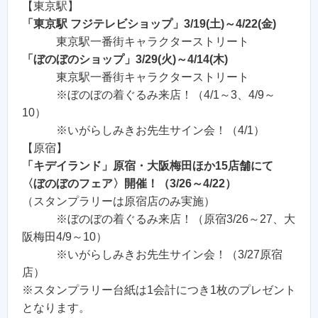
【東京駅】
「東京駅 フジテレビショップ」3/19(土)～4/22(金)
東京駅一番街キャラクターストリート
「ぼのぼのショップ」3/29(火)～4/14(木)
東京駅一番街キャラクターストリート
※ぼのぼの着ぐるみ来店！（4/1～3、4/9～
10）
※いがらしみきお先生サイン会！（4/1）
【原宿】
「キデイランド」原宿・大阪梅田ほか15店舗にて
〈ぼのぼのフェア〉開催！（3/26～4/22）
（スタンプラリーは原宿店のみ実施）
※ぼのぼの着ぐるみ来店！（原宿3/26～27、大
阪梅田4/9～10）
※いがらしみきお先生サイン会！（3/27原宿
店）
※スタンプラリー台紙は1会計につき1枚のプレゼント
となります。