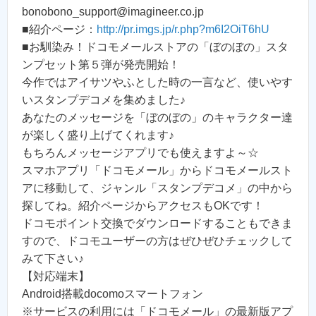
bonobono_support@imagineer.co.jp
■紹介ページ：
http://pr.imgs.jp/r.php?m6I2OiT6hU
■お馴染み！ドコモメールストアの「ぼのぼの」スタ
ンプセット第５弾が発売開始！
今作ではアイサツやふとした時の一言など、使いやす
いスタンプデコメを集めました♪
あなたのメッセージを「ぼのぼの」のキャラクター達
が楽しく盛り上げてくれます♪
もちろんメッセージアプリでも使えますよ～☆
スマホアプリ「ドコモメール」からドコモメールスト
アに移動して、ジャンル「スタンプデコメ」の中から
探してね。紹介ページからアクセスもOKです！
ドコモポイント交換でダウンロードすることもできま
すので、ドコモユーザーの方はぜひぜひチェックして
みて下さい♪
【対応端末】
Android搭載docomoスマートフォン
※サービスの利用には「ドコモメール」の最新版アプ