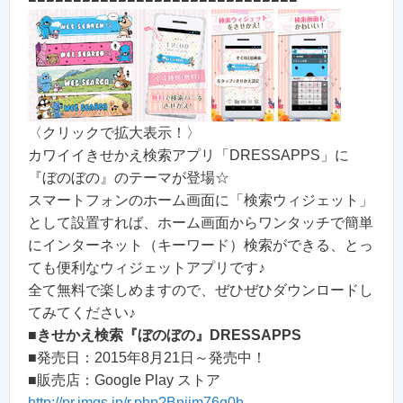
〈クリックで拡大表示！〉
カワイイきせかえ検索アプリ「DRESSAPPS」に
『ぼのぼの』のテーマが登場☆
スマートフォンのホーム画面に「検索ウィジェット」
として設置すれば、ホーム画面からワンタッチで簡単
にインターネット（キーワード）検索ができる、とっ
ても便利なウィジェットアプリです♪
全て無料で楽しめますので、ぜひぜひダウンロードし
てみてください♪
■
きせかえ検索『ぼのぼの』DRESSAPPS
■発売日：2015年8月21日～発売中！
■販売店：Google Play ストア
http://pr.imgs.jp/r.php?Bnjjm76q0b