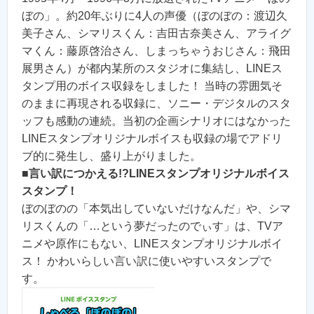
ぼの」。約20年ぶりに4人の声優（ぼのぼの：渡辺久
美子さん、シマリスくん：吉田古奈美さん、アライグ
マくん：藤原啓治さん、しまっちゃうおじさん：飛田
展男さん）が都内某所のスタジオに集結し、LINEス
タンプ用のボイス収録をしました！ 当時の雰囲気そ
のままに再現される収録に、ソニー・デジタルのスタ
ッフも感動の連続。当初の企画シナリオにはなかった
LINEスタンプオリジナルボイスも収録の場でアドリ
ブ的に発生し、盛り上がりました。
■
言い訳につかえる!?LINEスタンプオリジナルボイス
スタンプ！
ぼのぼのの「本気出していないだけなんだ」や、シマ
リスくんの「…という夢だったのでぃす」は、TVア
ニメや原作にもない、LINEスタンプオリジナルボイ
ス！ かわいらしい言い訳に使いやすいスタンプで
す。