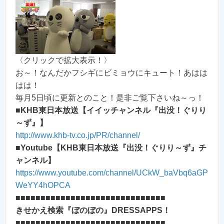
〈クリックで拡大表示！〉
お～！なんだかフシギにビミョウにキュート！あはは
はは！
毎月5日頃に更新とのこと！是非ご覧下さいね～っ！
■
KHB東日本放送【イイッチャンネル『出没！ぐりり
～ず』】
http://www.khb-tv.co.jp/PR/channel/
■
Youtube【KHB東日本放送『出没！ぐりり～ず』チ
ャンネル】
https://www.youtube.com/channel/UCkW_baVbq6aGP
WeYY4hOPCA
■■■■■■■■■■■■■■■■■■■■■■■■■■■■■■
きせかえ検索『ぼのぼの』DRESSAPPS！
■■■■■■■■■■■■■■■■■■■■■■■■■■■■■■