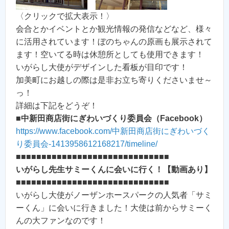
〈クリックで拡大表示！〉
会合とかイベントとか観光情報の発信などなど、様々
に活用されています！ぼのちゃんの原画も展示されて
ます！空いてる時は休憩所としても使用できます！
いがらし大使がデザインした看板が目印です！
加美町にお越しの際は是非お立ち寄りくださいませ～
っ！
詳細は下記をどうぞ！
■
中新田商店街にぎわいづくり委員会（Facebook）
https://www.facebook.com/中新田商店街にぎわいづく
り委員会-1413958612168217/timeline/
■■■■■■■■■■■■■■■■■■■■■■■■■■■■■■
いがらし先生サミーくんに会いに行く！【動画あり】
■■■■■■■■■■■■■■■■■■■■■■■■■■■■■■
いがらし大使がノーザンホースパークの人気者「サミ
ーくん」に会いに行きました！大使は前からサミーく
んの大ファンなのです！