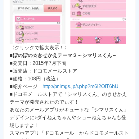
〈クリックで拡大表示！〉
■
ぼのぼの☆きせかえテーマ２～シマリスくん～
■発売日：2015年7月下旬
■販売店：ドコモメールストア
■価格：108円（税込）
■紹介ページ：
http://pr.imgs.jp/r.php?m6I2OiT6hU
■ドコモメールストアで「シマリスくん」のきせかえ
テーマが発売されたのでぃす！
あなたのメールアプリがキュートな「シマリスくん」
デザインに♪ダイねえちゃんやショーねえちゃんも登
場しますよ！
スマホアプリ「ドコモメール」からドコモメールスト