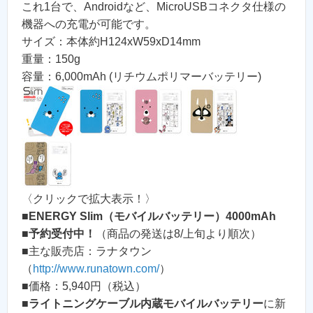
これ1台で、Androidなど、MicroUSBコネクタ仕様の
機器への充電が可能です。
サイズ：本体約H124xW59xD14mm
重量：150g
容量：6,000mAh (リチウムポリマーバッテリー)
〈クリックで拡大表示！〉
■
ENERGY Slim（モバイルバッテリー）4000mAh
■
予約受付中！
（商品の発送は8/上旬より順次）
■主な販売店：ラナタウン
（
http://www.runatown.com/
）
■価格：5,940円（税込）
■
ライトニングケーブル内蔵モバイルバッテリー
に新