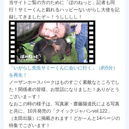
当サイトご覧の方のために「ぼのねっと」記者も同
行！サミーくんと戯れるハッピーないがらし大使を記
録してきましたぞ～！うしししし！
「いがらし先生サミーくんに会いに行く」（約5分）
を再生！
ノーザンホースパークはものすごく素敵なところでし
た！関係者の皆様、お世話になりました！ありがとう
ございま～す！
なおこの時の様子は、写真家・齋藤陽道氏による写真
と共に、10月発売の「クイックジャパンvol.122」
（太田出版）に掲載されます！どか～んと14ページの
特集でございます！