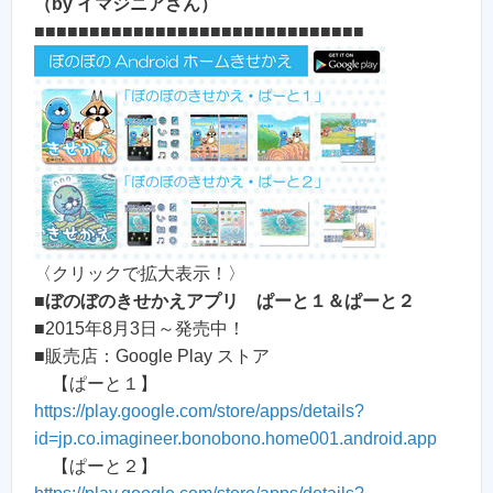
（by イマジニアさん）
■■■■■■■■■■■■■■■■■■■■■■■■■■■■■■
〈クリックで拡大表示！〉
■
ぼのぼのきせかえアプリ ぱーと１＆ぱーと２
■2015年8月3日～発売中！
■販売店：Google Play ストア
【ぱーと１】
https://play.google.com/store/apps/details?
id=jp.co.imagineer.bonobono.home001.android.app
【ぱーと２】