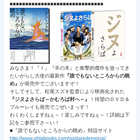
■■■■■■■■■■■■■■■■■■■■■■■■■■■■■■
みなさま！『Ｉ』『羊の木』と衝撃的傑作を放ってき
たいがらし大使の最新作
『誰でもないところからの眺
め』
が発売中でございますぞ！
そしてそして、松尾スズキ監督により映画化された
『ジヌよさらば～かむろば村へ～』
！待望のＤＶＤ＆
ブルーレイも発売でごぜいまっす！
わくわくしますねぇ～！楽しみですねぇ～！詳細は下
記をご参照下さ～い！
■『誰でもないところからの眺め』特設サイト
http://www.ohtabooks.com/sp/daredemonai/