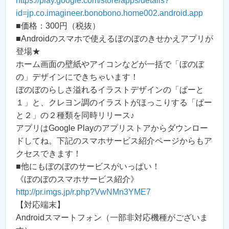
https://play.google.com/store/apps/details?
id=jp.co.imagineer.bonobono.home002.android.app
■価格：300円（税抜）
■Androidのスマホで使えるぼのぼのきせかえアプリが
登場★
ホーム画面の壁紙やアイコンなどが一括で「ぼのぼ
の」デザインにできちゃいます！
ぼのぼのらしさ溢れるイラストデザインの「ぱーと
１」と、クレヨン調のイラストがほっこりする「ぱー
と２」の２種類を同時リリース♪
アプリはGoogle Playのアプリストアからダウンロー
ドしてね。下記のスマホサービス紹介ページからもア
クセスできます！
■他にもぼのぼのサービスがいっぱい！
《ぼのぼのスマホサービス紹介》
http://pr.imgs.jp/r.php?VwNMn3YME7
【対応端末】
Androidスマートフォン（一部非対応機種がございま