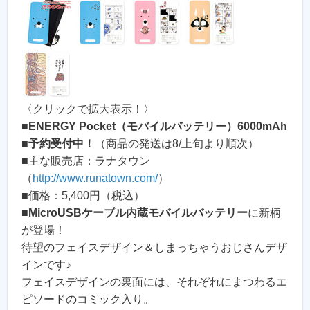
〈クリックで拡大表示！〉
■
ENERGY Pocket（モバイルバッテリー）6000mAh
■
予約受付中！
（商品の発送は8/上旬より順次）
■主な販売店：ラナタウン
（
http://www.runatown.com/
）
■価格：5,400円（税込）
■
MicroUSBケーブル内蔵モバイルバッテリー
に新柄
が登場！
待望のフェイスデザイン＆しまっちゃうおじさんデザ
インです♪
フェイスデザインの裏面には、それぞれにまつわるエ
ピソードのコミック入り。