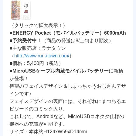
〈クリックで拡大表示！〉
■
ENERGY Pocket（モバイルバッテリー）6000mAh
■
予約受付中！
（商品の発送は8/上旬より順次）
■主な販売店：ラナタウン
（
http://www.runatown.com/
）
■価格：5,400円（税込）
■
MicroUSBケーブル内蔵モバイルバッテリー
に新柄
が登場！
待望のフェイスデザイン＆しまっちゃうおじさんデザ
インです♪
フェイスデザインの裏面には、それぞれにまつわるエ
ピソードのコミック入り。
これ1台で、Androidなど、MicroUSBコネクタ仕様の
機器への充電が可能です。
サイズ：本体約H124xW59xD14mm