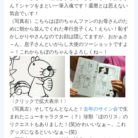
んＴシャツをまとい一筆入魂です！還暦とは思えない
気合でぃす！
（写真右）こちらはぼのちゃんファンのお母さんのた
めに朝から並んでくれた孝行息子くん！えらい！恥ず
かしがりやさんなのでお顔は隠してますが、おかぁさ
～ん、息子さんといがらし大使のツーショットですよ
～！これからもぼのちゃんをよろしくね～！
〈クリックで拡大表示！〉
（写真左）そしてなんとなんと！
去年のサイン会
で生
まれたニューキャラクター（？）珍獣「ぼのリス」の
リクエストもありました！(笑)かわいいなぁ～。これ
グッズになるといいなぁ～(笑)