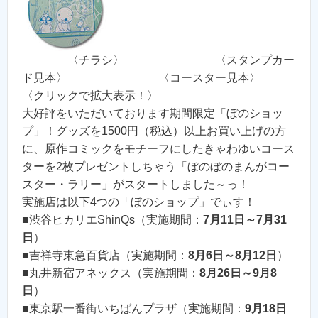
〈チラシ〉 〈スタンプカー
ド見本〉 〈コースター見本〉
〈クリックで拡大表示！〉
大好評をいただいております期間限定「ぼのショッ
プ」！グッズを1500円（税込）以上お買い上げの方
に、原作コミックをモチーフにしたきゃわゆいコース
ターを2枚プレゼントしちゃう「ぼのぼのまんがコー
スター・ラリー」がスタートしました～っ！
実施店は以下4つの「ぼのショップ」でぃす！
■渋谷ヒカリエShinQs（実施期間：
7月11日～7月31
日
）
■吉祥寺東急百貨店（実施期間：
8月6日～8月12日
）
■丸井新宿アネックス（実施期間：
8月26日～9月8
日
）
■東京駅一番街いちばんプラザ（実施期間：
9月18日