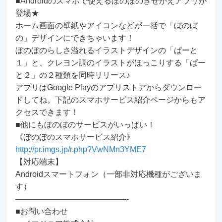
■Androidのスマホで使えるぼのぼのきせかえアプリが
登場★
ホーム画面の壁紙やアイコンなどが一括で「ぼのぼ
の」デザインにできちゃいます！
ぼのぼのらしさ溢れるイラストデザインの「ぱーと
１」と、クレヨン調のイラストがほっこりする「ぱー
と２」の２種類を同時リリース♪
アプリはGoogle Playのアプリストアからダウンロー
ドしてね。下記のスマホサービス紹介ページからもア
クセスできます！
■他にもぼのぼのサービスがいっぱい！
《ぼのぼのスマホサービス紹介》
http://pr.imgs.jp/r.php?VwNMn3YME7
【対応端末】
Androidスマートフォン（一部非対応機種がございま
す）
——————————————-
■お問い合わせ