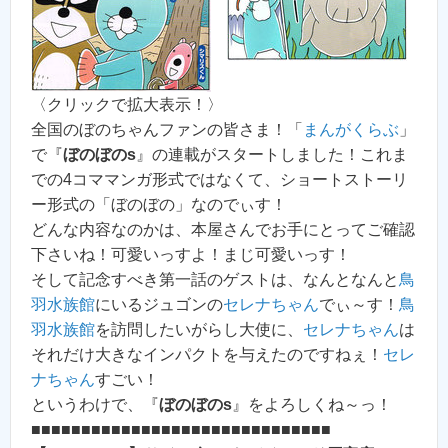
〈クリックで拡大表示！〉
全国のぼのちゃんファンの皆さま！「
まんがくらぶ
」
で『
ぼのぼのs
』の連載がスタートしました！これま
での4コママンガ形式ではなくて、ショートストーリ
ー形式の「ぼのぼの」なのでぃす！
どんな内容なのかは、本屋さんでお手にとってご確認
下さいね！可愛いっすよ！まじ可愛いっす！
そして記念すべき第一話のゲストは、なんとなんと
鳥
羽水族館
にいるジュゴンの
セレナちゃん
でぃ～す！
鳥
羽水族館
を訪問したいがらし大使に、
セレナちゃん
は
それだけ大きなインパクトを与えたのですねぇ！
セレ
ナちゃん
すごい！
というわけで、『
ぼのぼのs
』をよろしくね～っ！
■■■■■■■■■■■■■■■■■■■■■■■■■■■■■■