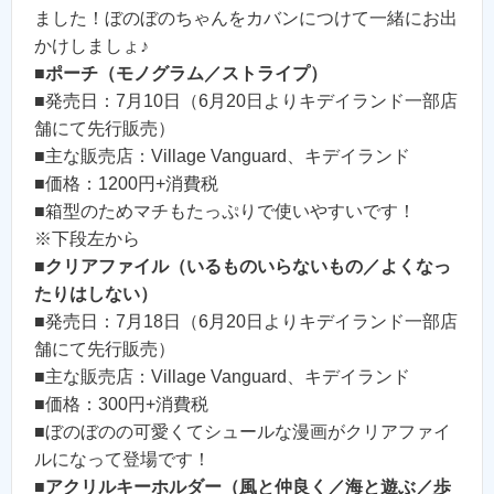
ました！ぼのぼのちゃんをカバンにつけて一緒にお出
かけしましょ♪
■
ポーチ（モノグラム／ストライプ）
■発売日：7月10日（6月20日よりキデイランド一部店
舗にて先行販売）
■主な販売店：Village Vanguard、キデイランド
■価格：1200円+消費税
■箱型のためマチもたっぷりで使いやすいです！
※下段左から
■
クリアファイル（いるものいらないもの／よくなっ
たりはしない）
■発売日：7月18日（6月20日よりキデイランド一部店
舗にて先行販売）
■主な販売店：Village Vanguard、キデイランド
■価格：300円+消費税
■ぼのぼのの可愛くてシュールな漫画がクリアファイ
ルになって登場です！
■
アクリルキーホルダー（風と仲良く／海と遊ぶ／歩