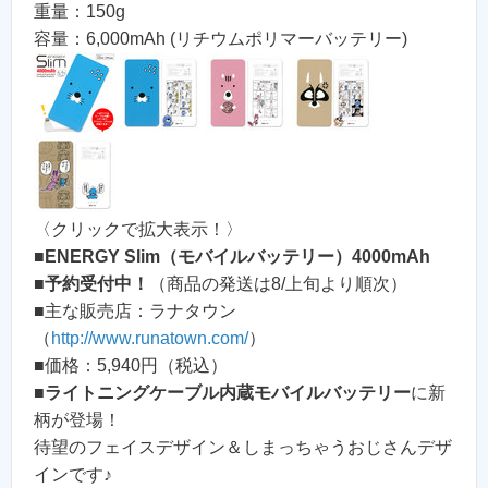
重量：150g
容量：6,000mAh (リチウムポリマーバッテリー)
〈クリックで拡大表示！〉
■
ENERGY Slim（モバイルバッテリー）4000mAh
■
予約受付中！
（商品の発送は8/上旬より順次）
■主な販売店：ラナタウン
（
http://www.runatown.com/
）
■価格：5,940円（税込）
■
ライトニングケーブル内蔵モバイルバッテリー
に新
柄が登場！
待望のフェイスデザイン＆しまっちゃうおじさんデザ
インです♪