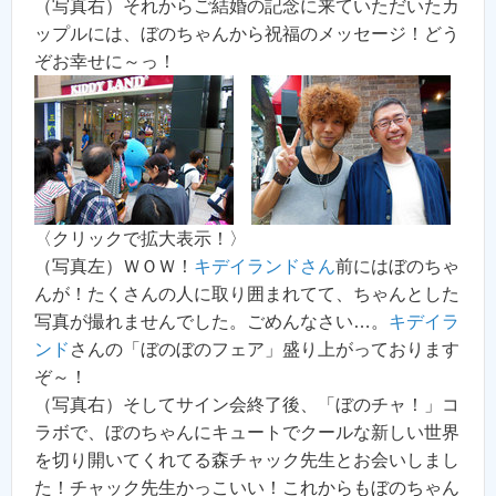
（写真右）それからご結婚の記念に来ていただいたカ
ップルには、ぼのちゃんから祝福のメッセージ！どう
ぞお幸せに～っ！
〈クリックで拡大表示！〉
（写真左）ＷＯＷ！
キデイランドさん
前にはぼのちゃ
んが！たくさんの人に取り囲まれてて、ちゃんとした
写真が撮れませんでした。ごめんなさい…。
キデイラ
ンド
さんの「ぼのぼのフェア」盛り上がっております
ぞ～！
（写真右）そしてサイン会終了後、「ぼのチャ！」コ
ラボで、ぼのちゃんにキュートでクールな新しい世界
を切り開いてくれてる森チャック先生とお会いしまし
た！チャック先生かっこいい！これからもぼのちゃん