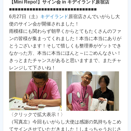
【Mini Repo!】サイン会 in キデイランド原宿店
■■■■■■■■■■■■■■■■■■■■■■■■■■■■■■
6月27日（土）
キデイランド
原宿店さんでいがらし大
使のサイン会が開催されました！
雨模様にも関わらず朝早くからとてもたくさんのファ
ンの皆様が集まってくれました！本当に本当にありが
とうございます！そして惜しくも整理券がゲットでき
なかった方、本当に本当にほんと～にごめんなさい！
きっとまたチャンスがあると思いますまで、またチャ
レンジして下さいね！
〈クリックで拡大表示！〉
（写真左）今回もいがらし大使は感謝の気持ちをこめ
てサインさせていただきました！しまっちゃうおじさ