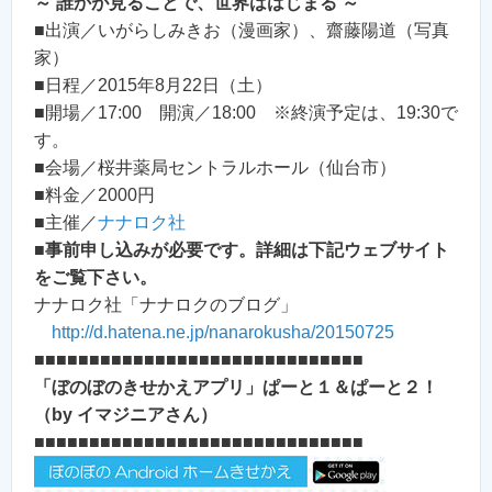
～ 誰かが見ることで、世界ははじまる ～
■出演／いがらしみきお（漫画家）、齋藤陽道（写真
家）
■日程／2015年8月22日（土）
■開場／17:00 開演／18:00 ※終演予定は、19:30で
す。
■会場／桜井薬局セントラルホール（仙台市）
■料金／2000円
■主催／
ナナロク社
■
事前申し込みが必要です。詳細は下記ウェブサイト
をご覧下さい。
ナナロク社「ナナロクのブログ」
http://d.hatena.ne.jp/nanarokusha/20150725
■■■■■■■■■■■■■■■■■■■■■■■■■■■■■■
「ぼのぼのきせかえアプリ」ぱーと１＆ぱーと２！
（by イマジニアさん）
■■■■■■■■■■■■■■■■■■■■■■■■■■■■■■