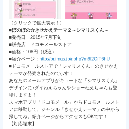
〈クリックで拡大表示！〉
■
ぼのぼの☆きせかえテーマ２～シマリスくん～
■発売日：2015年7月下旬
■販売店：ドコモメールストア
■価格：108円（税込）
■紹介ページ：
http://pr.imgs.jp/r.php?m6I2OiT6hU
■ドコモメールストアで「シマリスくん」のきせかえ
テーマが発売されたのでぃす！
あなたのメールアプリがキュートな「シマリスくん」
デザインに♪ダイねえちゃんやショーねえちゃんも登
場しますよ！
スマホアプリ「ドコモメール」からドコモメールスト
アに移動して、ジャンル「きせかえテーマ」の中から
探してね。紹介ページからアクセスもOKです！
【対応端末】