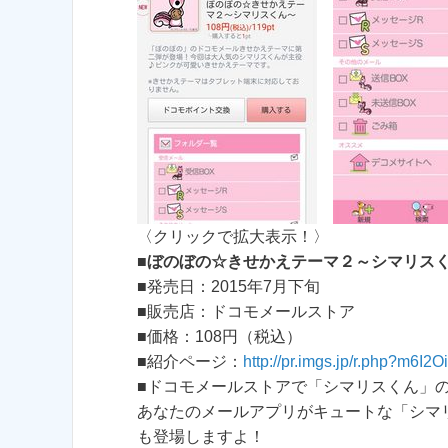
〈クリックで拡大表示！〉
■
ぼのぼの☆きせかえテーマ２～シマリス
■発売日：2015年7月下旬
■販売店：ドコモメールストア
■価格：108円（税込）
■紹介ページ：
http://pr.imgs.jp/r.php?m6I2
■ドコモメールストアで「シマリスくん」
あなたのメールアプリがキュートな「シマ
も登場しますよ！