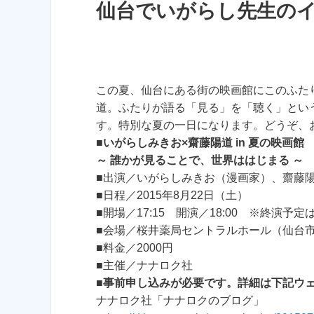
仙台でいがらし先生の
この夏、仙台にある街の映画館にこのふた
道。ふたりが語る「見る」を「聴く」とい
す。特別な夏の一日になります。どうぞ、
■
いがらしみきお×齋藤陽道 in 夏の映画館
～ 誰かが見ることで、世界ははじまる ～
■出演／いがらしみきお（漫画家）、齋藤
■日程／2015年8月22日（土）
■開場／17:15 開演／18:00 ※終演予定は
■会場／桜井薬局セントラルホール（仙台
■料金／2000円
■主催／ナナロク社
■
事前申し込みが必要です。詳細は下記ウ
ナナロク社「ナナロクのブログ」