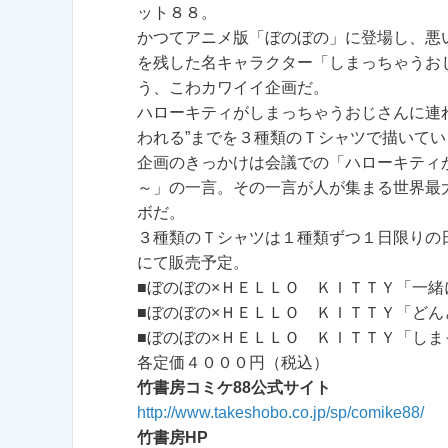
ット８８。
かつてアニメ版「ぼのぼの」に登場し、悪
を残した名キャラクター「しまっちゃうお
う、こわカワイイ企画だ。
ハローキティがしまっちゃうおじさんに連
われる”までを３種類のＴシャツで描いてい
企画のきっかけは会議での「ハローキティ
～」の一言。その一言が人が集まる世界最
ボだ。
３種類のＴシャツは１種類ずつ１日限りの
にて販売予定。
■ぼのぼの×ＨＥＬＬＯ ＫＩＴＴＹ「一
■ぼのぼの×ＨＥＬＬＯ ＫＩＴＴＹ「ど
■ぼのぼの×ＨＥＬＬＯ ＫＩＴＴＹ「し
各定価４０００円（税込）
竹書房コミケ88公式サイト
http://www.takeshobo.co.jp/sp/comike88/
竹書房HP