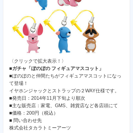
〈クリックで拡大表示！〉
■
ガチャ「ぼのぼの フィギュアマスコット」
■ぼのぼのと仲間たちがフィギュアマスコットになっ
て登場！
イヤホンジャックとストラップの２WAY仕様です。
■発売日：2014年11月下旬より順次
■主な販売店：家電、GMS、雑貨店など各店頭にて
■価格：200円（税込）
■ 問い合わせ先
株式会社タカラトミーアーツ