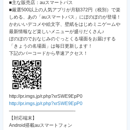
■主な販売店：auスマートパス
■厳選500以上の人気アプリが月額372円（税別）で楽
しめる、あの「auスマートパス」にぼのぼのが登場！
かわいいデコメや絵文字、壁紙をはじめミニゲームや
最新情報など楽しいメニューが盛りだくさん♪
ぼのぼのでおなじみのぐっとくる場面をお届けする
「きょうの名場面」は毎日更新します！
下記のバーコードから早速アクセス！
http://pr.imgs.jp/r.php?xrSWE9EpP0
http://pr.imgs.jp/r.php?xrSWE9EpP0
——————————————-
【対応端末】
Android搭載auスマートフォン