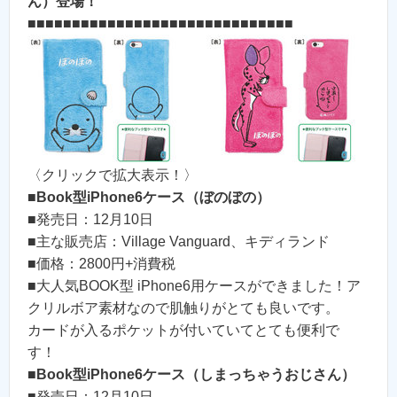
ん）登場！
■■■■■■■■■■■■■■■■■■■■■■■■■■■■■■
〈クリックで拡大表示！〉
■
Book型iPhone6ケース（ぼのぼの）
■発売日：12月10日
■主な販売店：Village Vanguard、キディランド
■価格：2800円+消費税
■大人気BOOK型 iPhone6用ケースができました！ア
クリルボア素材なので肌触りがとても良いです。
カードが入るポケットが付いていてとても便利で
す！
■
Book型iPhone6ケース（しまっちゃうおじさん）
■発売日：12月10日