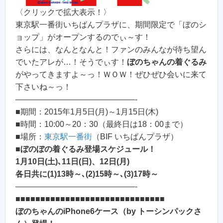
〈クリックで拡大表示！〉
東京駅一番街いちばんプラザに、期間限定で「ぼのシ
ョップ」がオープンするのでぃ～す！
さらには、なんとなんと！ファンのみんなが待ち望ん
でいたアレが…！そうでぃす！
ぼのちゃんの着ぐるみ
がやってきますよ～っ！ＷＯＷ！ぜひぜひ会いに来て
下さいね～っ！
———————————————-
■期間：2015年1月5日(月)～1月15日(木)
■時間：10:00～20：30（最終日は18：00まで）
■場所：
東京駅一番街
（BIF いちばんプラザ）
■
ぼのぼの着ぐるみ登場スケジュール！
1月10日(土)､11日(日)、12日(月)
各日共に(1)13時～､(2)15時～､(3)17時～
———————————————-
■■■■■■■■■■■■■■■■■■■■■■■■■■■■■■
ぼのちゃんのiPhone6ケース（by トーシンパックさ