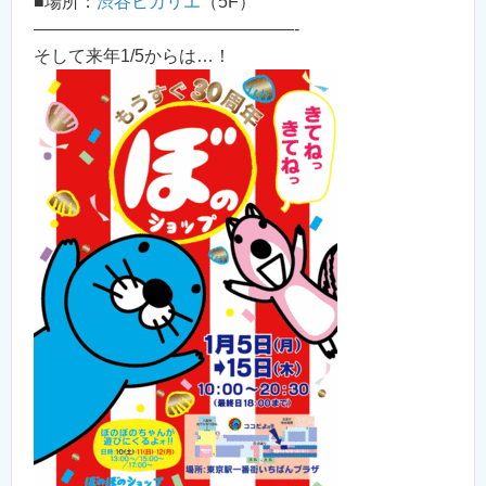
■場所：
渋谷ヒカリエ
（5F）
———————————————-
そして来年1/5からは…！