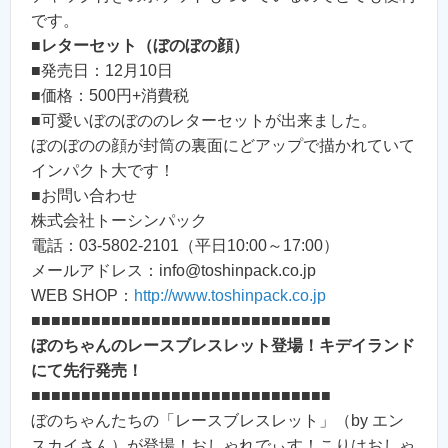
です。
■
レターセット（ぼのぼの顔）
■発売日：12月10日
■価格：500円+消費税
■可愛いぼのぼののレターセットが出来ました。
ぼのぼのの顔が封筒の裏面にどアップで描かれていて
インパクト大です！
■お問い合わせ
株式会社トーシンパック
電話：03-5802-2101（平日10:00～17:00）
メールアドレス：info@toshinpack.co.jp
WEB SHOP：
http://www.toshinpack.co.jp
■■■■■■■■■■■■■■■■■■■■■■■■■■■■■■
ぼのちゃんのレースブレスレット登場！キデイランド
にて先行発売！
■■■■■■■■■■■■■■■■■■■■■■■■■■■■■■
ぼのちゃんたちの「レースブレスレット」（by エン
スカイさん）が登場！おしゃれでぃす！こりはおしゃ