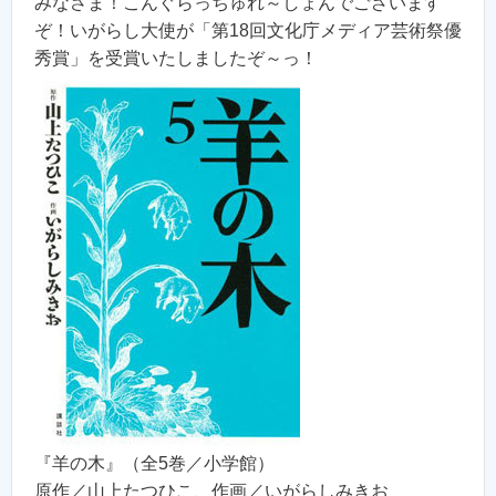
みなさま！こんぐらっちゅれ～しょんでございます
ぞ！いがらし大使が「第18回文化庁メディア芸術祭優
秀賞」を受賞いたしましたぞ～っ！
『羊の木』（全5巻／小学館）
原作／山上たつひこ、作画／いがらしみきお