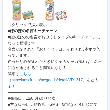
〈クリックで拡大表示！〉
■
ぼのぼの名言キーチェーン
■ぼのぼのの名言がおみくじタイプのキーチェーンに
なって登場です！
名言が記された「おもくじ」は、それぞれ3本ずつ入
っています。
迷ったり心が疲れたときにシャカシャカ振れば、名言
に心が癒されること間違いなし！
詳細は
こちら
（http://fansclub.jp/pc/goods/detail/VD1317）
をどう
ぞ！
———————————-
■発売日：12/8(月)より順次
■主な販売店：雑貨店、GMS、家電など各店頭にて