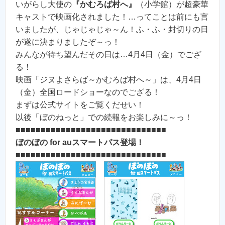
いがらし大使の
『かむろば村へ』
（小学館）が超豪華
キャストで映画化されました！…ってことは前にも言
いましたが、じゃじゃじゃ～ん！ふ・ふ・封切りの日
が遂に決まりましたぞ～っ！
みんなが待ち望んだその日は…4月4日（金）でござ
る！
映画「ジヌよさらば～かむろば村へ～」は、4月4日
（金）全国ロードショーなのでござる！
まずは公式サイトをご覧くだせい！
以後「ぼのねっと」での続報をお楽しみに～っ！
■■■■■■■■■■■■■■■■■■■■■■■■■■■■■■
ぼのぼの for auスマートパス登場！
■■■■■■■■■■■■■■■■■■■■■■■■■■■■■■