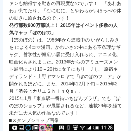
ァンも納得する動きの再現度なのでぃす！ 「あわあ
わ」慌てたり、「むにむに」とやわらかいほっぺや体
の動きに癒されるのでぃす！
発行部数900万部以上！ 2015年はイベント多数の人
気キャラ「ぼのぼの」
【ぼのぼの】は、1986年から連載中の いがらしみき
を による4コマ漫画。かわいさの中にある不条理なギ
ャグ、哲学性が幅広い層に受け入れられ、アニメ化、
映画化もされました。2013年からのアミューズメン
ト展開により10－20代に女子にもリーチし、原宿キ
ディランド・上野ヤマシロヤで「ぼのぼのフェア」が
開かれるほどに。また、2014年12月下旬～2015年2
月『渋谷ヒカリエＳｈｉｎＱｓ』、
2015年1月「東京駅一番街いちばんプラザ」でも「ぼ
のぼのショップ」が展開されるなど、連載29年を経て
未だに大人気の作品なのでぃす！
■スタンプショップ画像