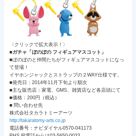
〈クリックで拡大表示！〉
■
ガチャ「ぼのぼの フィギュアマスコット」
■ぼのぼのと仲間たちがフィギュアマスコットになっ
て登場！
イヤホンジャックとストラップの２WAY仕様です。
■発売日：2014年11月下旬より順次
■主な販売店：家電、GMS、雑貨店など各店頭にて
■価格：200円（税込）
■ 問い合わせ先
株式会社タカラトミーアーツ
http://takaratomy-arts.co.jp
電話番号：ナビダイヤル0570-041173
PHS,IP電話からは03-5650-0033