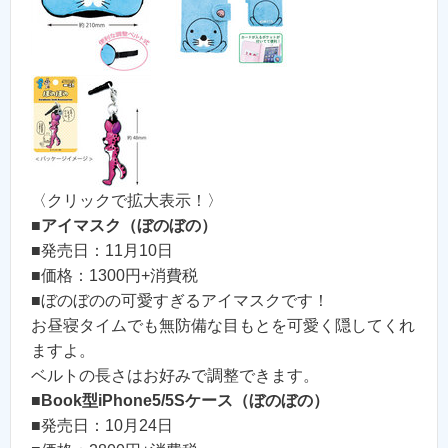
〈クリックで拡大表示！〉
■
アイマスク（ぼのぼの）
■発売日：11月10日
■価格：1300円+消費税
■ぼのぼのの可愛すぎるアイマスクです！
お昼寝タイムでも無防備な目もとを可愛く隠してくれ
ますよ。
ベルトの長さはお好みで調整できます。
■
Book型iPhone5/5Sケース（ぼのぼの）
■発売日：10月24日