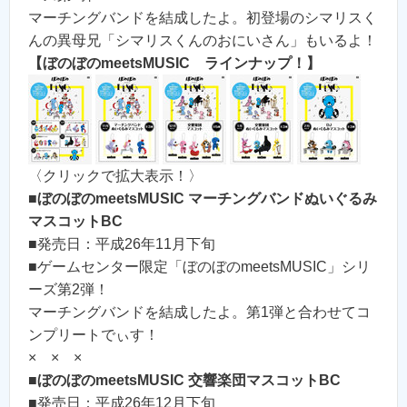
マーチングバンドを結成したよ。初登場のシマリスく
んの異母兄「シマリスくんのおにいさん」もいるよ！
【ぼのぼのmeetsMUSIC ラインナップ！】
〈クリックで拡大表示！〉
■
ぼのぼのmeetsMUSIC マーチングバンドぬいぐるみ
マスコットBC
■発売日：平成26年11月下旬
■ゲームセンター限定「ぼのぼのmeetsMUSIC」シリ
ーズ第2弾！
マーチングバンドを結成したよ。第1弾と合わせてコ
ンプリートでぃす！
× × ×
■
ぼのぼのmeetsMUSIC 交響楽団マスコットBC
■発売日：平成26年12月下旬