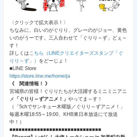
〈クリックで拡大表示！〉
ちなみに、白いのがぐりり、グレーのがジョー、黄色
いのがうーです。三人合わせて「ぐりり～ず」どぇ～
す！
詳しくは
こちら（LINEクリエイターズスタンプ「ぐ
りり～ず」）
をどーじょ！
■LINE Store
https://store.line.me/home/ja
《 関連情報！ 》
宮城県の皆様！ぐりりたちが大活躍するミニミニアニ
メ
「ぐりり～ずアニメ！」
やってま～す！
（「5chでサンキュー木曜版／ぐりり～ずアニメ！」
毎週木曜18:55～19:00、KHB東日本放送にて放送
中！）
■■■■■■■■■■■■■■■■■■■■■■■■■■■■■■