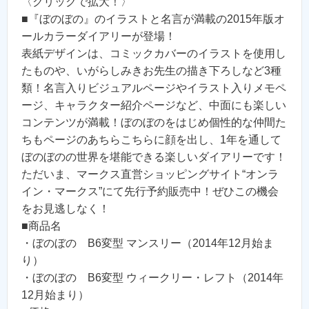
〈クリックで拡大！〉
■『ぼのぼの』のイラストと名言が満載の2015年版オ
ールカラーダイアリーが登場！
表紙デザインは、コミックカバーのイラストを使用し
たものや、いがらしみきお先生の描き下ろしなど3種
類！名言入りビジュアルページやイラスト入りメモペ
ージ、キャラクター紹介ページなど、中面にも楽しい
コンテンツが満載！ぼのぼのをはじめ個性的な仲間た
ちもページのあちらこちらに顔を出し、1年を通して
ぼのぼのの世界を堪能できる楽しいダイアリーです！
ただいま、マークス直営ショッピングサイト“オンラ
イン・マークス”にて先行予約販売中！ぜひこの機会
をお見逃しなく！
■商品名
・ぼのぼの B6変型 マンスリー（2014年12月始ま
り）
・ぼのぼの B6変型 ウィークリー・レフト（2014年
12月始まり）