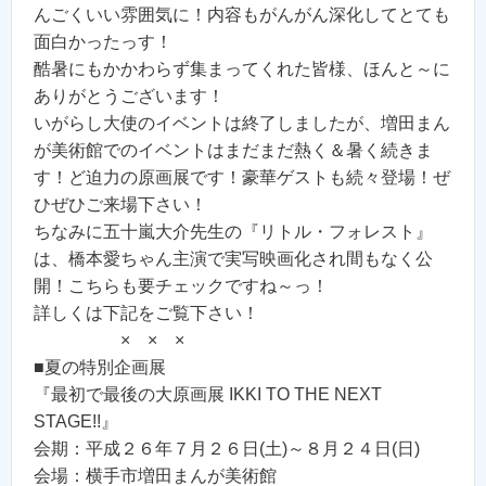
んごくいい雰囲気に！内容もがんがん深化してとても
面白かったっす！
酷暑にもかかわらず集まってくれた皆様、ほんと～に
ありがとうございます！
いがらし大使のイベントは終了しましたが、増田まん
が美術館でのイベントはまだまだ熱く＆暑く続きま
す！ど迫力の原画展です！豪華ゲストも続々登場！ぜ
ひぜひご来場下さい！
ちなみに五十嵐大介先生の『リトル・フォレスト』
は、橋本愛ちゃん主演で実写映画化され間もなく公
開！こちらも要チェックですね～っ！
詳しくは下記をご覧下さい！
× × ×
■夏の特別企画展
『最初で最後の大原画展 IKKI TO THE NEXT
STAGE!!』
会期：平成２６年７月２６日(土)～８月２４日(日)
会場：横手市増田まんが美術館