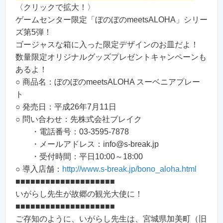
〈クリックで拡大！〉
ゲームセンター限定「ぼのぼのmeetsALOHA」シリー
ズ第5弾！
ゴージャスな箱に入った限定デザインのお皿だよ！
数量限定オリジナルグッズプレゼントキャンペーンも
あるよ！
○ 商品名：ぼのぼのmeetsALOHA スーベニアプレー
ト
○ 発売日：平成26年7月11日
○ 問い合わせ：先株式会社ブレイク
・電話番号：03-3595-7878
・メールアドレス：info@s-break.jp
・受付時間：平日10:00～18:00
○ 導入店舗：
http://www.s-break.jp/bono_aloha.html
■■■■■■■■■■■■■■■■■■■■
いがらし先生が故郷の観光大使に！
■■■■■■■■■■■■■■■■■■■■
ご存知のように、いがらし先生は、宮城県加美町（旧