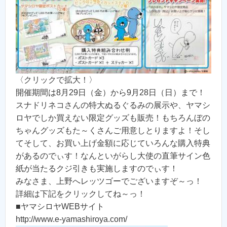
〈クリックで拡大！〉
開催期間は8月29日（金）から9月28日（日）まで！
スナドリネコさんの特大ぬるぐるみの展示や、ヤマシ
ロヤでしか買えない限定グッズも販売！もちろんぼの
ちゃんグッズもた～くさんご用意しとりますよ！そし
てそして、お買い上げ金額に応じていろんな購入特典
があるのでぃす！なんといがらし大使の直筆サイン色
紙が当たるクジ引きも実施しますのでぃす！
みなさま、上野へレッツゴーでございますぞ～っ！
詳細は下記をクリックしてね～っ！
■ヤマシロヤWEBサイト
http://www.e-yamashiroya.com/