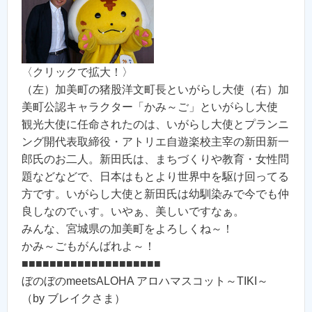
〈クリックで拡大！〉
（左）加美町の猪股洋文町長といがらし大使（右）加
美町公認キャラクター「かみ～ご」といがらし大使
観光大使に任命されたのは、いがらし大使とプランニ
ング開代表取締役・アトリエ自遊楽校主宰の新田新一
郎氏のお二人。新田氏は、まちづくりや教育・女性問
題などなどで、日本はもとより世界中を駆け回ってる
方です。いがらし大使と新田氏は幼馴染みで今でも仲
良しなのでぃす。いやぁ、美しいですなぁ。
みんな、宮城県の加美町をよろしくね～！
かみ～ごもがんばれよ～！
■■■■■■■■■■■■■■■■■■■■
ぼのぼのmeetsALOHA アロハマスコット～TIKI～
（by ブレイクさま）