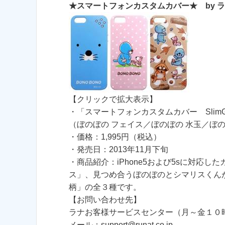
★スマートフォンカスタムカバー★ by 
【クリックで拡大表示】
・「スマートフォンカスタムカバー SlimGrip 
（ぼのぼの フェイス／ぼのぼの 水玉／ぼの
・価格：1,995円（税込）
・発売日：2013年11月下旬
・商品紹介：iPhone5および5sに対応
ス」、見つめ合うぼのぼのとシマリスくん
柄」の全３種です。
【お問い合わせ先】
ラナお客様サービスセンター（月～金１
メール：support@runat.co.jp