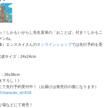
っ！しかもいがらし先生直筆の「おことば」付き！しかも二
メンね。
株）エンスカイさんの
オンラインショップ
では先行予約を受
成サイズ：24x24cm
26x38cm
き下ろし！》
にて先行予約受付中！（お届けは発売日の後になります）
p?character_id=618
り場などにて発売！