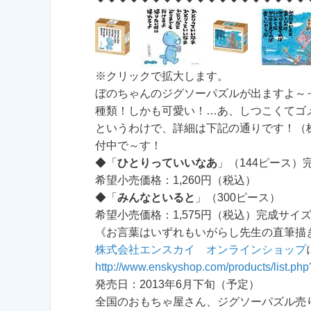
※クリックで拡大します。
ぼのちゃんのジグソーパズルが出ますよ～
種類！しかも可愛い！…あ、しつこくてゴ
というわけで、詳細は下記の通りです！（
付中で～す！
◆「
ひとりっていいなあ
」（144ピース）完
希望小売価格：1,260円（税込）
◆「
みんなといると
」（300ピース）
希望小売価格：1,575円（税込）完成サイズ：
《お言葉はいずれもいがらし先生の直筆描
株式会社エンスカイ オンラインショップ
http://www.enskyshop.com/products/list.ph
発売日：2013年6月下旬（予定）
全国のおもちゃ屋さん、ジグソーパズル売