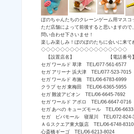
ぼのちゃんたちのクレーンゲーム用マスコ
ただ店舗によって前後すると思いますので
問い合わせ下さいませ！
楽しみ楽しみ！ぼのぼのたちに会いに来て
◇◇◇◇◇◇◇◇◇◇◇◇◇◇◇◇◇◇
【設置店名】 【電話番号
セガ ワールド 草津 TEL/077-561-6577
セガ アリーナ 浜大津 TEL/077-523-7015
セガ ワールド 布施 TEL/06-6783-6999
クラブ セガ 東梅田 TEL/06-6365-5955
セガ 難波アビオン TEL/06-6645-7692
セガ ワールド アポロ TEL/06-6647-0716
セガ あべの キューズモール TEL/06-6633-
セガ ビバモール 寝屋川 TEL/072-824-3
ＡＧスクエア東大阪店 TEL/06-6748-8310
心斎橋ギーゴ TEL/06-6213-8024