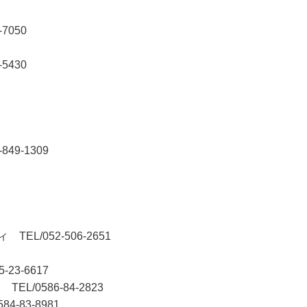
7050
5430
49-1309
EL/052-506-2651
23-6617
/0586-84-2823
-83-8981