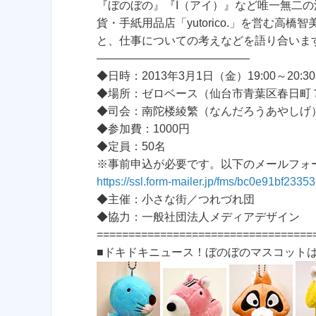
『ぼのぼの』『I（アイ）』など唯一無二
貨・手紙用品店「yutorico.」を営む
と、仕事についての考えなどを語り合いま
—————————————–
◆日時：2013年3月1日（金）19:00～20:3
◆場所：ゼロベース（仙台市青葉区春日町７
◆司会：南陀楼綾繁（なんだろうあやしげ
◆参加費：1000円
◆定員：50名
※事前申込が必要です。以下のメールフォ
https://ssl.form-mailer.jp/fms/bc0e91bf2335
◆主催：小さな街／つれづれ団
◆協力：一般社団法人メディアデザイン
==================================
■ドキドキニュース！ぼのぼのマスコットは2/9