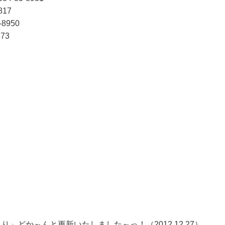
817
8950
73
」どか～んと更新いたしました～っ！（2012.12.27）