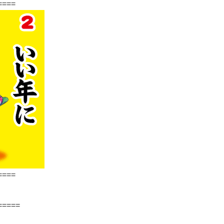
====
====
=====