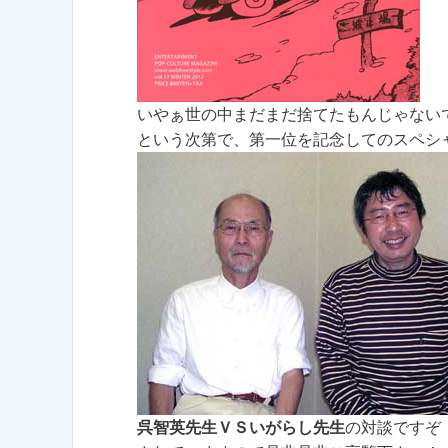
いやぁ世の中まだまだ捨てたもんじゃない
という次第で、第一位を記念してのスペシ
呉智英先生ＶＳいがらし先生
の対談ですぞ