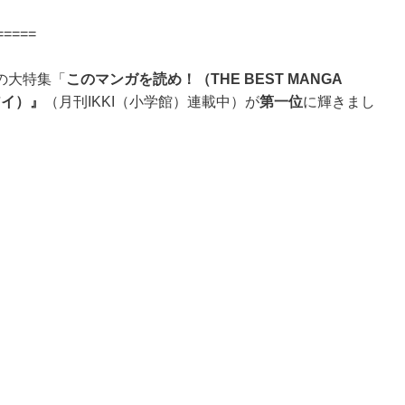
=====
の大特集「
このマンガを読め！（THE BEST MANGA
アイ）』
（月刊IKKI（小学館）連載中）が
第一位
に輝きまし