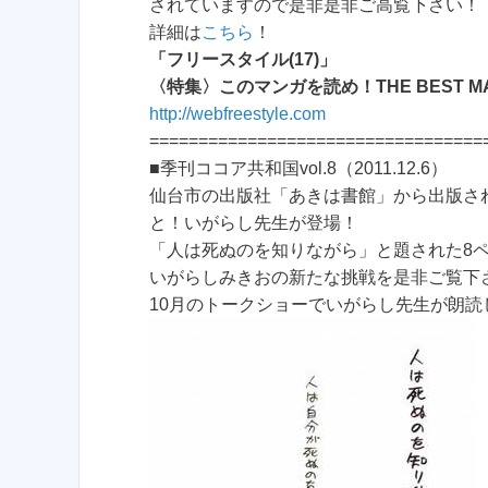
されていますので是非是非ご高覧下さい！
詳細は
こちら
！
「フリースタイル(17)」
〈特集〉このマンガを読め！THE BEST MAN
http://webfreestyle.com
==================================
■季刊ココア共和国vol.8（2011.12.6）
仙台市の出版社「あきは書館」から出版さ
と！いがらし先生が登場！
「人は死ぬのを知りながら」と題された8
いがらしみきおの新たな挑戦を是非ご覧下
10月のトークショーでいがらし先生が朗