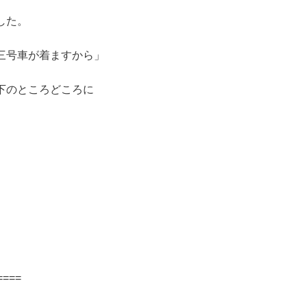
した。
三号車が着ますから」
下のところどころに
====