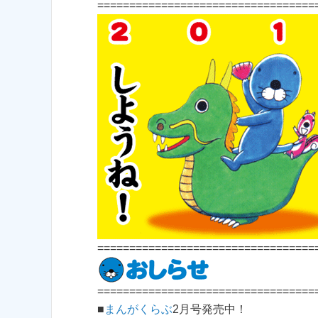
==================================
==================================
==================================
■
まんがくらぶ
2月号発売中！