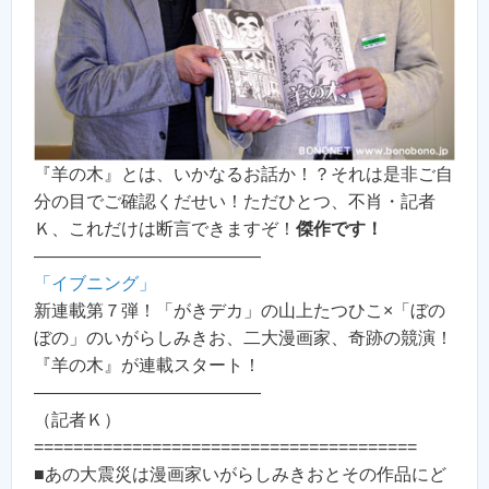
『羊の木』とは、いかなるお話か！？それは是非ご自
分の目でご確認くだせい！ただひとつ、不肖・記者
Ｋ、これだけは断言できますぞ！
傑作です！
—————————————
「イブニング」
新連載第７弾！「がきデカ」の山上たつひこ×「ぼの
ぼの」のいがらしみきお、二大漫画家、奇跡の競演！
『羊の木』が連載スタート！
—————————————
（記者Ｋ）
=======================================
■あの大震災は漫画家いがらしみきおとその作品にど