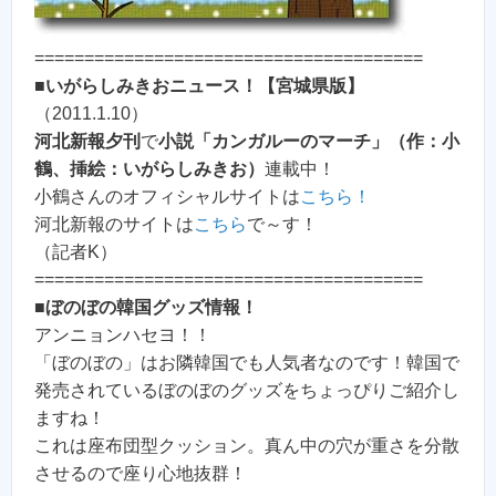
=======================================
■
いがらしみきおニュース！【宮城県版】
（2011.1.10）
河北新報夕刊
で
小説「カンガルーのマーチ」（作：小
鶴、挿絵：いがらしみきお）
連載中！
小鶴さんのオフィシャルサイトは
こちら！
河北新報のサイトは
こちら
で～す！
（記者K）
=======================================
■
ぼのぼの韓国グッズ情報！
アンニョンハセヨ！！
「ぼのぼの」はお隣韓国でも人気者なのです！韓国で
発売されているぼのぼのグッズをちょっぴりご紹介し
ますね！
これは座布団型クッション。真ん中の穴が重さを分散
させるので座り心地抜群！