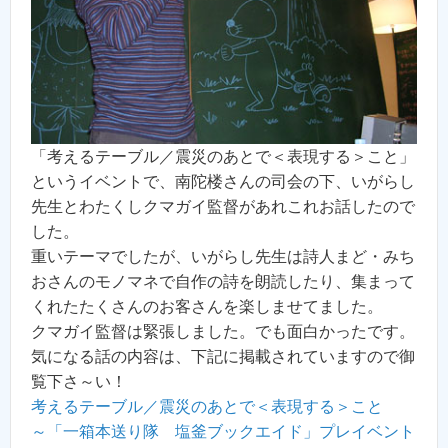
「考えるテーブル／震災のあとで＜表現する＞こと」
というイベントで、南陀楼さんの司会の下、いがらし
先生とわたくしクマガイ監督があれこれお話したので
した。
重いテーマでしたが、いがらし先生は詩人まど・みち
おさんのモノマネで自作の詩を朗読したり、集まって
くれたたくさんのお客さんを楽しませてました。
クマガイ監督は緊張しました。でも面白かったです。
気になる話の内容は、下記に掲載されていますので御
覧下さ～い！
考えるテーブル／震災のあとで＜表現する＞こと
～「一箱本送り隊 塩釜ブックエイド」プレイベント