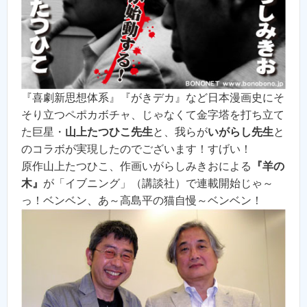
『喜劇新思想体系』『がきデカ』など日本漫画史にそ
そり立つペポカボチャ、じゃなくて金字塔を打ち立て
た巨星・
山上たつひこ先生
と、我らが
いがらし先生
と
のコラボが実現したのでございます！すげい！
原作山上たつひこ、作画いがらしみきおによる
『羊の
木』
が「イブニング」（講談社）で連載開始じゃ～
っ！ベンベン、あ～高島平の猫自慢～ベンベン！