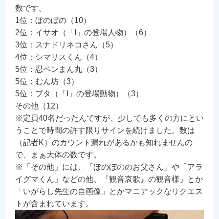
数です。
1位：ぼのぼの（10）
2位：イサオ（「I」の登場人物）（6）
3位：スナドリネコさん（5）
4位：シマリスくん（4）
5位：忍ペンまん丸（3）
5位：むん坊（3）
5位：ブタ（「I」の登場動物）（3）
その他（12）
※定員40名だったんですが、少しでも多くの方にとい
うことで時間の許す限りサインを続けました。数は
（記者K）のカウント漏れがあるかも知れませんの
で、まぁ大体の数です。
※「その他」には、「ぼのぼののお父さん」や「アラ
イグマくん」などの他、『観音哀歌』の観音様」とか
「いがらし先生の自画像」とかマニアックなリクエス
トが含まれています。