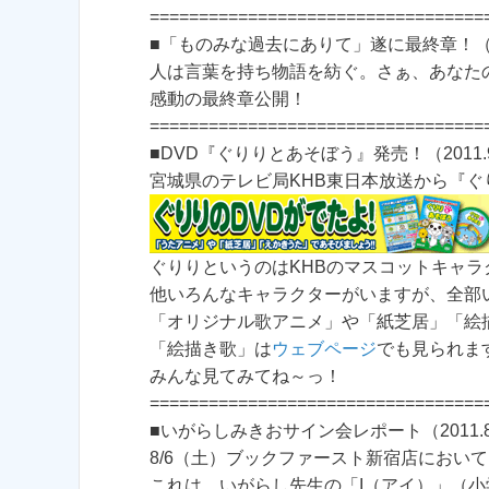
==================================
■「ものみな過去にありて」遂に最終章！（201
人は言葉を持ち物語を紡ぐ。さぁ、あなた
感動の最終章公開！
==================================
■DVD『ぐりりとあそぼう』発売！（2011.9
宮城県のテレビ局KHB東日本放送から『ぐ
ぐりりというのはKHBのマスコットキャ
他いろんなキャラクターがいますが、全部
「オリジナル歌アニメ」や「紙芝居」「絵
「絵描き歌」は
ウェブページ
でも見られま
みんな見てみてね～っ！
==================================
■いがらしみきおサイン会レポート（2011.8
8/6（土）ブックファースト新宿店におい
これは、いがらし先生の「I（アイ）」（小