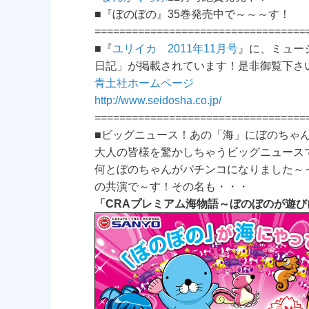
■『ぼのぼの』35巻発売中で～～～す！
==================================
■『
ユリイカ 2011年11月号
』に、ミュー
日記」が掲載されています！是非御覧下さいま
青土社ホームページ
http://www.seidosha.co.jp/
==================================
■ビッグニュース！あの「海」にぼのちゃんが！（
大人の皆様を驚かしちゃうビッグニュース
何とぼのちゃんがパチンコになりました～
の共演で～す！その名も・・・
「CRAプレミアム海物語～ぼのぼのが遊