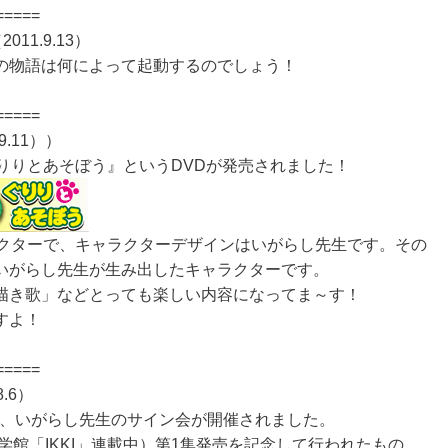
=====
1.9.13）
の物語は何によって起動するのでしょう！
=====
.11））
りりとあそぼう』というDVDが発売されました！
ラクターで、キャラクターデザインはいがらし先生です。その
いがらし先生が生み出したキャラクターです。
描き歌」などとっても楽しい内容になってま～す！
すよ！
=====
.6）
て、いがらし先生のサイン会が開催されました。
学館「IKKI」連載中）第1集発売を記念して行われたもの。