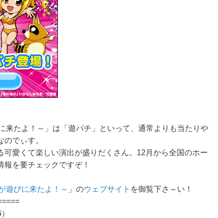
びに来たよ！～」は「遊パチ」といって、通常よりも当たりや
なのでぃす。
る可愛くて楽しい演出が盛りだくさん。12月から全国のホー
情報を要チェックですぞ！
のが遊びに来たよ！～
」の
ウェブサイト
を御覧下さ～い！
=====
6）