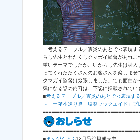
「考えるテーブル／震災のあとで＜表現す
らし先生とわたくしクマガイ監督があれこ
重いテーマでしたが、いがらし先生は詩人
ってくれたたくさんのお客さんを楽しませ
クマガイ監督は緊張しました。でも面白か
気になる話の内容は、下記に掲載されてい
■
考えるテーブル／震災のあとで＜表現す
～「一箱本送り隊 塩釜ブックエイド」プ
==================================
==================================
■
まんがくらぶ
12月号絶賛発売中！