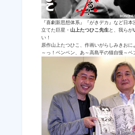
『喜劇新思想体系』『がきデカ』など日本
立てた巨星・
山上たつひこ先生
と、我らが
い！
原作山上たつひこ、作画いがらしみきおに
～っ！ベンベン、あ～高島平の猫自慢～ベ