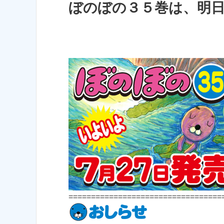
ぼのぼの３５巻は、明
==================================