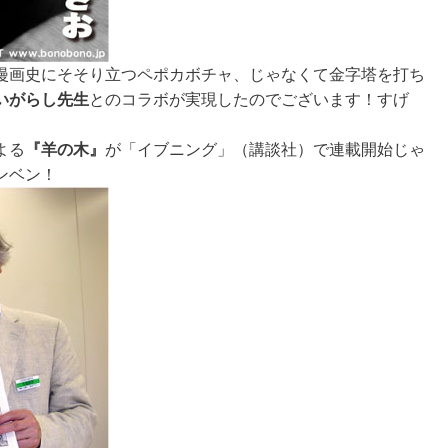
漫画史にそそり立つペポカボチャ、じゃなくて金字塔を打ち
いがらし先生
とのコラボが実現したのでございます！すげ
よる
『羊の木』
が「イブニング」（講談社）で連載開始じゃ
ンベン！