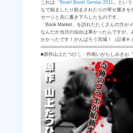
これは「
Book! Book! Sendai 2011
」という
なで励ましたり励まされたりの寄せ書きを
セージと共に書き下ろしたものです。
「Book Market」を訪れたたくさんの
なんだか当日の仙台は寒かったんですが、
かかったです！がんばろう宮城！（記者Ｋ
==================================
■原作山上たつひこ・作画いがらしみきお『羊の