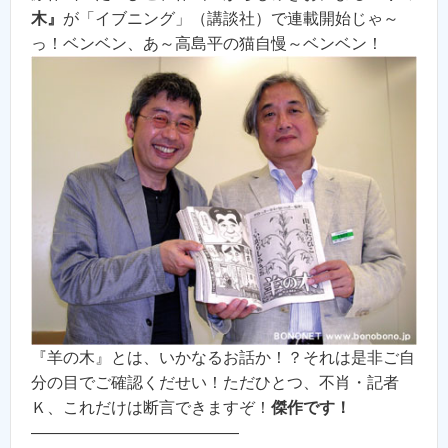
木』
が「イブニング」（講談社）で連載開始じゃ～
っ！ベンベン、あ～高島平の猫自慢～ベンベン！
『羊の木』とは、いかなるお話か！？それは是非ご自
分の目でご確認くだせい！ただひとつ、不肖・記者
Ｋ、これだけは断言できますぞ！
傑作です！
—————————————