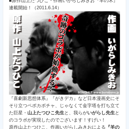
■原作山上たつひこ・作画いがらしみきお『羊の木』
連載開始！（2011.6.14）
『喜劇新思想体系』『がきデカ』など日本漫画史にそ
そり立つペポカボチャ、じゃなくて金字塔を打ち立て
た巨星・
山上たつひこ先生
と、我らが
いがらし先生
と
のコラボが実現したのでございます！すげい！
原作山上たつひこ、作画いがらしみきおによる
『羊の