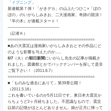
「イブニング」
新連載第７弾！「がきデカ」の山上たつひこ×「ぼの
ぼの」のいがらしみきお、二大漫画家、奇跡の競演！
『羊の木』が連載スタート！
—————————————
（記者Ｋ）
=======================================
■あの大震災は漫画家いがらしみきおとその作品にど
のような影響を与えたのか…。
6/7
（火）の
朝日新聞
にいがらし先生の記事が掲載さ
れました。図書館とかでバックナンバーを探して是非
ご覧下さい！（2011.6.7）
=======================================
■「ものみな過去にありて」第39章公開！
（2011.5.16）
これを書いているのが5月11日です。東日本大震災か
らちょうど2ヶ月経ちました。不思議なもので、震災
以前の記憶がほとんどありません。娘が正月に帰って