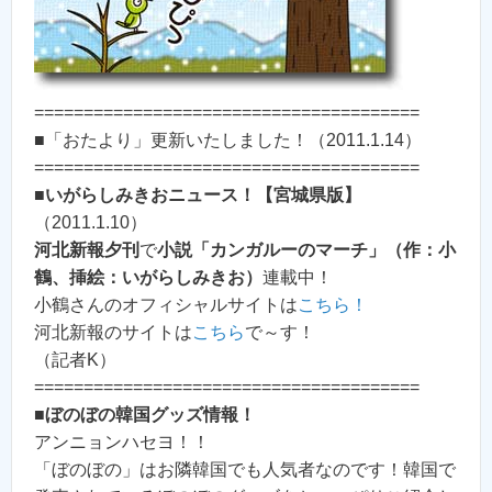
=======================================
■「おたより」更新いたしました！（2011.1.14）
=======================================
■
いがらしみきおニュース！【宮城県版】
（2011.1.10）
河北新報夕刊
で
小説「カンガルーのマーチ」（作：小
鶴、挿絵：いがらしみきお）
連載中！
小鶴さんのオフィシャルサイトは
こちら！
河北新報のサイトは
こちら
で～す！
（記者K）
=======================================
■
ぼのぼの韓国グッズ情報！
アンニョンハセヨ！！
「ぼのぼの」はお隣韓国でも人気者なのです！韓国で