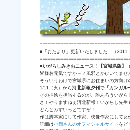
==================================
■「おたより」更新いたしました！（2011.1
==================================
■
いがらしみきおニュース！【宮城県版】
（
皆様お元気ですか～？風邪とかひいてませ
そういうわけで宮城県にお住まいの方向け
1/11（火）から
河北新報夕刊
で
「カンガル
その挿絵を担当するのが、誰あろういがら
さ！やりますねぇ河北新報！いがらし先生
どんとみすいっとですぞ！
作は脚本家にして作家、映像作家にして女
詳細は
小鶴さんのオフィシャルサイト
をど