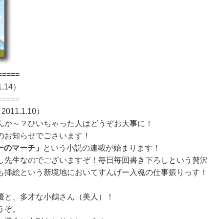
=====
.14）
=====
2011.1.10）
んか～？ひいちゃった人はどうぞお大事に！
のお知らせでごさいます！
ーのマーチ」
という小説の連載が始まります！
し先生なのでございますぞ！毎日毎回書き下ろしという贅沢
も挿絵という新境地においてすんげー入魂の仕事振りっす！
優と、多才な小鶴さん（美人）！
うぞ。