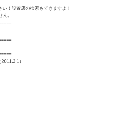
さい！設置店の検索もできますよ！
せん。
=====
=====
=====
11.3.1）