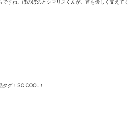
らですね。ぼのぼのとシマリスくんが、首を優しく支えてく
グ！SO COOL！