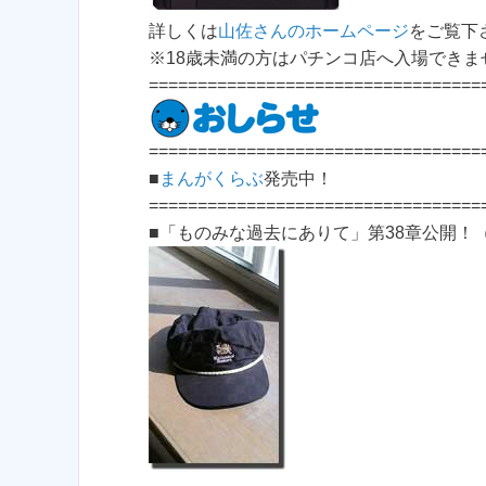
詳しくは
山佐さんのホームページ
をご覧下
※18歳未満の方はパチンコ店へ入場できま
==================================
==================================
■
まんがくらぶ
発売中！
==================================
■「ものみな過去にありて」第38章公開！（20