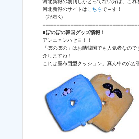
河北新報の朝刊しかとってない方は、これ
河北新報のサイトは
こちら
で～す！
（記者K）
==================================
■
ぼのぼの韓国グッズ情報！
アンニョンハセヨ！！
「ぼのぼの」はお隣韓国でも人気者なので
介しますね！
これは座布団型クッション。真ん中の穴が