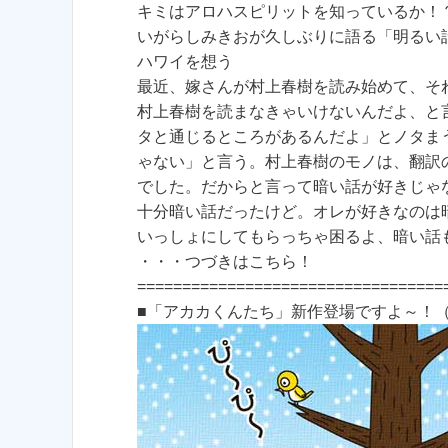
キミはアロハスピリットを知っているか！
いがらしみきおが久しぶりに語る「明るい
ハワイを想う
最近、嫁さんが村上春樹を読み始めて、そ
村上春樹を読まなきゃいけないんだよ、と
タと通じるところがあるんだよ」とノタま
ゃない」と言う。村上春樹のモノは、翻訳
でした。だからと言って暗い話が好きじゃ
十分暗い話だったけど。オレが好きなのは
いっしょにしてもらっちゃ困るよ、暗い話
・・・つづきはこちら！
==================================
■「アカカくんたち」新作登場ですよ～！（201