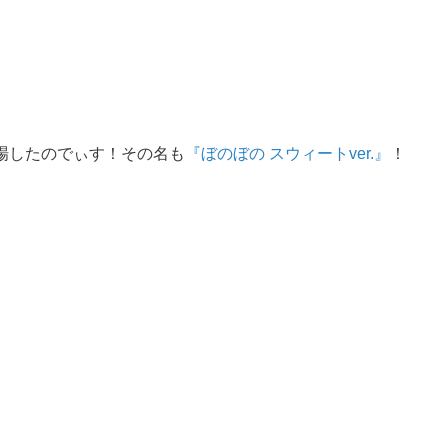
場したのでぃす！その名も
『ぼのぼの スウィートver.』
！