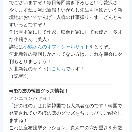
でございますぞ！毎日毎回書き下ろしという贅沢さ！
やりますねぇ河北新報！いがらし先生も挿絵という新
境地においてすんげー入魂の仕事振りっす！どんとみ
すいっとですぞ！
作は脚本家にして作家、映像作家にして女優と、多才
な小鶴さん（美人）！
詳細は
小鶴さんのオフィシャルサイト
をどうぞ。
河北新報の朝刊しかとってない方は、これを機会に夕
刊もとりましょう！
河北新報のサイトは
こちら
で～す！
（記者K）
=======================================
■
ぼのぼの韓国グッズ情報！
アンニョンハセヨ！！
「ぼのぼの」はお隣韓国でも人気者なのです！韓国で
発売されているぼのぼのグッズをちょっぴりご紹介し
ますね！
これは座布団型クッション。真ん中の穴が重さを分散