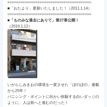
=======================================
■「おたより」更新いたしました！（2011.1.14）
=======================================
■
「ものみな過去にありて」第37章公開！
（2010.1.12）
いがらしみきおの環境を一変させた「ぼのぼの」連載
から25年！
バニシング・ポイントに向かい疾駆する白いダッジの
ように、人は前へと進むのだった！