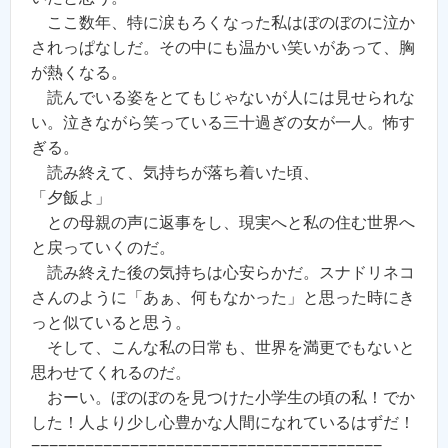
ここ数年、特に涙もろくなった私はぼのぼのに泣か
されっぱなしだ。その中にも温かい笑いがあって、胸
が熱くなる。
読んでいる姿をとてもじゃないが人には見せられな
い。泣きながら笑っている三十過ぎの女が一人。怖す
ぎる。
読み終えて、気持ちが落ち着いた頃、
「夕飯よ」
との母親の声に返事をし、現実へと私の住む世界へ
と戻っていくのだ。
読み終えた後の気持ちは心安らかだ。スナドリネコ
さんのように「あぁ、何もなかった」と思った時にき
っと似ていると思う。
そして、こんな私の日常も、世界を満更でもないと
思わせてくれるのだ。
おーい。ぼのぼのを見つけた小学生の頃の私！でか
した！人より少し心豊かな人間になれているはずだ！
=======================================