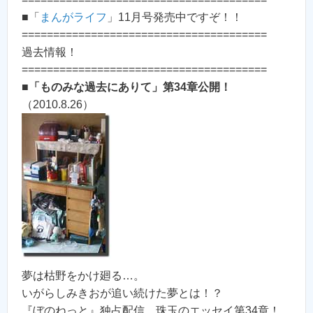
■「
まんがライフ
」11月号発売中ですぞ！！
=======================================
過去情報！
=======================================
■
「ものみな過去にありて」第34章公開！
（2010.8.26）
夢は枯野をかけ廻る…。
いがらしみきおが追い続けた夢とは！？
『ぼのねっと』独占配信。珠玉のエッセイ第34章！