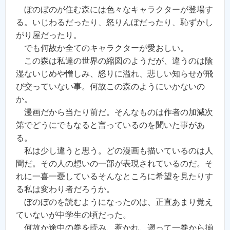
ぼのぼのが住む森には色々なキャラクターが登場す
る。いじわるだったり、怒りんぼだったり、恥ずかし
がり屋だったり。
でも何故か全てのキャラクターが愛おしい。
この森は私達の世界の縮図のようだが、違うのは陰
湿ないじめや憎しみ、怒りに溢れ、悲しい知らせが飛
び交っていない事。何故この森のようにいかないの
か。
漫画だから当たり前だ。そんなものは作者の加減次
第でどうにでもなると言っているのを聞いた事があ
る。
私は少し違うと思う。どの漫画も描いているのは人
間だ。その人の想いの一部が表現されているのだ。そ
れに一喜一憂しているそんなところに希望を見たりす
る私は変わり者だろうか。
ぼのぼのを読むようになったのは、正直あまり覚え
ていないが中学生の頃だった。
何故か途中の巻を読み、惹かれ、遡って一巻から揃