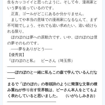
生をカッコイイと思ったように。そして今、漫画家と
いう夢を追っているのです。
正直、ゴールがどこにあるか分かりません。
ましてや本当の意味での漫画家になるなんて、まず
不可能でしょう。それでも追い求めたい。追い続けら
れる限り。
ぼのぼのは夢への原動力です。いや、ぼのぼのは僕
の夢そのものです。
――夢をありがとう――
【優秀賞】
『ぼのぼのと私』 ピーさん（埼玉県）
—————————————
――ぼのぼのと一緒に私もこの森で学んでいるんだな
――
まるで「ぼのぼの」の巻頭詩のように簡潔な文章の積
み重ねが作り出す世界観は、ピーさん本人をとてもよ
く表わしていると思いました。 （いがらしみきお）
—————————————