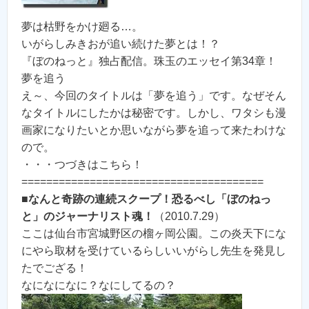
夢は枯野をかけ廻る…。
いがらしみきおが追い続けた夢とは！？
『ぼのねっと』独占配信。珠玉のエッセイ第34章！
夢を追う
え～、今回のタイトルは「夢を追う」です。なぜそん
なタイトルにしたかは秘密です。しかし、ワタシも漫
画家になりたいとか思いながら夢を追って来たわけな
ので。
・・・つづきはこちら！
=======================================
■
なんと奇跡の連続スクープ！恐るべし「ぼのねっ
と」のジャーナリスト魂！
（2010.7.29）
ここは仙台市宮城野区の榴ヶ岡公園。この炎天下にな
にやら取材を受けているらしいいがらし先生を発見し
たでござる！
なになになに？なにしてるの？