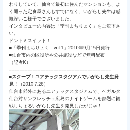
わりしていて、仙台で最初に住んだマンションも、よ
く通った定食屋さんもすでになく、いがらし先生は感
慨深いご様子でございました。
インタビューの内容は「季刊まちりょく」をご覧下さ
い。
ドントミスイット！
■「季刊まちりょく vol.1」2010年9月15日発行
■仙台市内の区役所や公共施設などで無料配布
（記者K）
=======================================
■
スクープ！ユアテックスタジアムでいがらし先生発
見！
（2010.7.28）
仙台市郊外にあるユアテックスタジアムで、ベガルタ
仙台対サンフレッチェ広島のナイトゲームを熱烈に観
戦しちょるいがらし先生を発見したがじゃ！