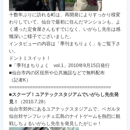
十数年ぶりに訪れる町は、再開発によりすっかり様変
わりしていて、仙台で最初に住んだマンションも、よ
く通った定食屋さんもすでになく、いがらし先生は感
慨深いご様子でございました。
インタビューの内容は「季刊まちりょく」をご覧下さ
い。
ドントミスイット！
■「季刊まちりょく vol.1」2010年9月15日発行
■仙台市内の区役所や公共施設などで無料配布
（記者K）
=======================================
■
スクープ！ユアテックスタジアムでいがらし先生発
見！
（2010.7.28）
仙台市郊外にあるユアテックスタジアムで、ベガルタ
仙台対サンフレッチェ広島のナイトゲームを熱烈に観
戦しちょるいがらし先生を発見したがじゃ！