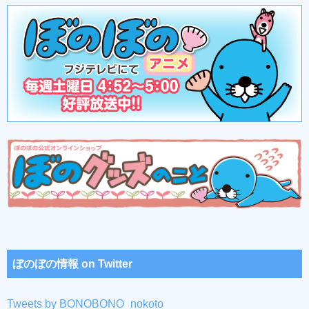
ぼのぼの情報 on Twitter
Tweets by BONOBONO_nokoto