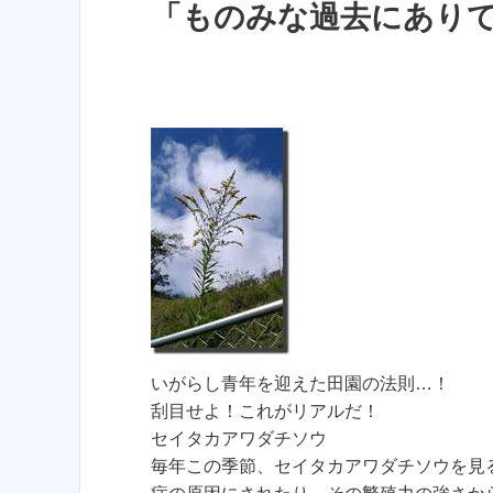
「ものみな過去にありて
いがらし青年を迎えた田園の法則…！
刮目せよ！これがリアルだ！
セイタカアワダチソウ
毎年この季節、セイタカアワダチソウを見