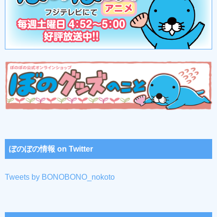
ぼのぼの情報 on Twitter
Tweets by BONOBONO_nokoto